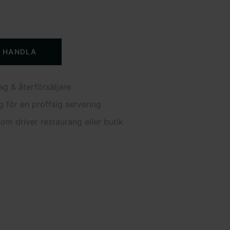
T HANDLA
ag & återförsäljare
g för en proffsig servering
om driver restaurang eller butik