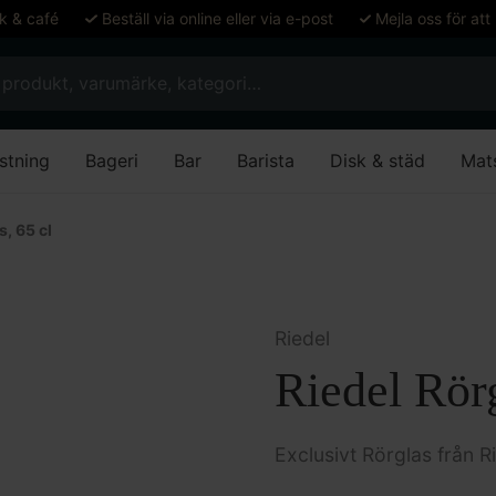
ök & café
Beställ via online eller via e-post
Mejla oss för att
stning
Bageri
Bar
Barista
Disk & städ
Mat
s, 65 cl
Riedel
Riedel Rörg
Exclusivt Rörglas från R