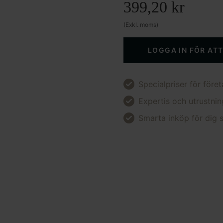
399,20
kr
(Exkl. moms)
LOGGA IN FÖR AT
Specialpriser för föret
Expertis och utrustnin
Smarta inköp för dig s