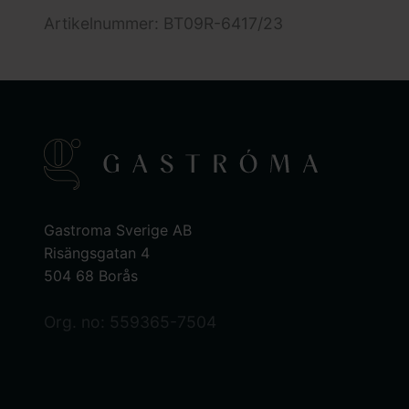
Artikelnummer: BT09R-6417/23
Gastroma Sverige AB
Risängsgatan 4
504 68 Borås
Org. no: 559365-7504