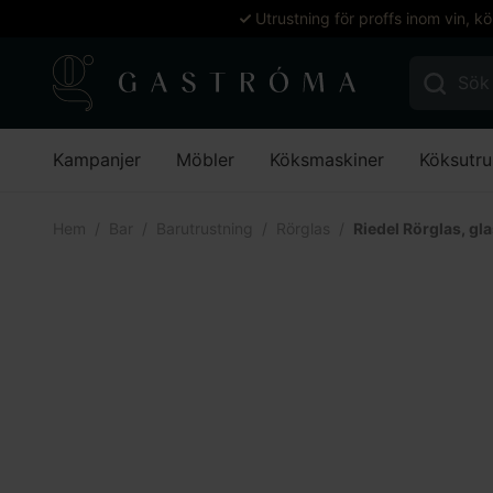
Utrustning för proffs inom vin, k
Sök efter:
Kampanjer
Möbler
Köksmaskiner
Köksutru
Hem
Bar
Barutrustning
Rörglas
Riedel Rörglas, gla