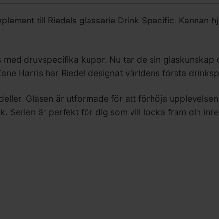
ment till Riedels glasserie Drink Specific. Kannan hjä
as med druvspecifika kupor. Nu tar de sin glaskunskap
e Harris har Riedel designat världens första drinkspe
eller. Glasen är utformade för att förhöja upplevelsen 
ek. Serien är perfekt för dig som vill locka fram din inr