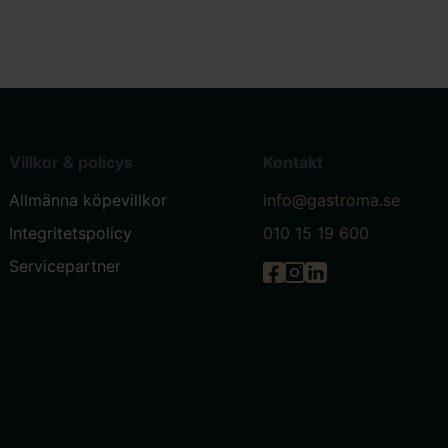
Villkor & policys
Kontakt
Allmänna köpevillkor
info@gastroma.se
Integritetspolicy
010 15 19 600
Servicepartner
Gastróma på Facebook
Gastróma på Instagr
Gastróma på Linke