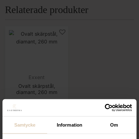
Relaterade produkter
Exxent
Ovalt skärpstål,
diamant, 260 mm
327,20
kr
(Exkl. moms)
Samtycke
Information
Om
KÖP