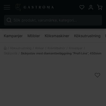
Varu
Favoriter
Mitt kont
Sök efter:
Nä
Kampanjer
Möbler
Köksmaskiner
Köksutrustning
Köksutrustning
Knivar
Knivtillbehör
Knivslipar
Skärpstål
Skärpstav med diamantbeläggning ”Profi Line”, 450mm