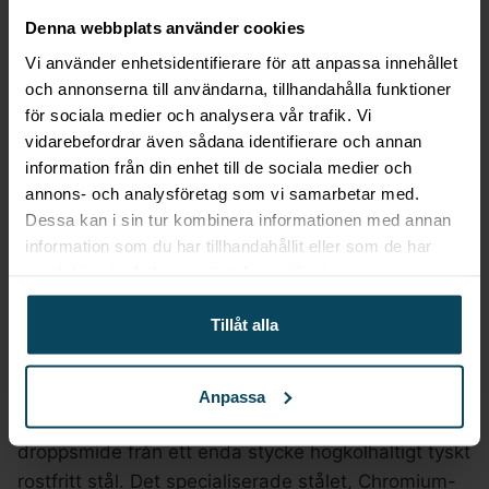
Denna webbplats använder cookies
Beskrivning
Vi använder enhetsidentifierare för att anpassa innehållet
och annonserna till användarna, tillhandahålla funktioner
Skärpstav med diamantbeläggning, tyskt
för sociala medier och analysera vår trafik. Vi
vidarebefordrar även sådana identifierare och annan
stål X50CRMOV15, 450mm
information från din enhet till de sociala medier och
annons- och analysföretag som vi samarbetar med.
Skärpstav med diamantbeläggning är tillverkad av
Dessa kan i sin tur kombinera informationen med annan
högkvalitativt tyskt stål, närmare bestämt
information som du har tillhandahållit eller som de har
X50CRMOV15, och är ett exceptionellt verktyg för
samlat in när du har använt deras tjänster.
att behålla skärpan på dina knivar. Denna
skärpstav är utrustad med diamantbeläggning,
Tillåt alla
vilket gör den ännu mer effektiv när det kommer till
knivslipning.
Anpassa
Alla knivar tillverkas med precision genom varm
droppsmide från ett enda stycke högkolhaltigt tyskt
rostfritt stål. Det specialiserade stålet, Chromium-