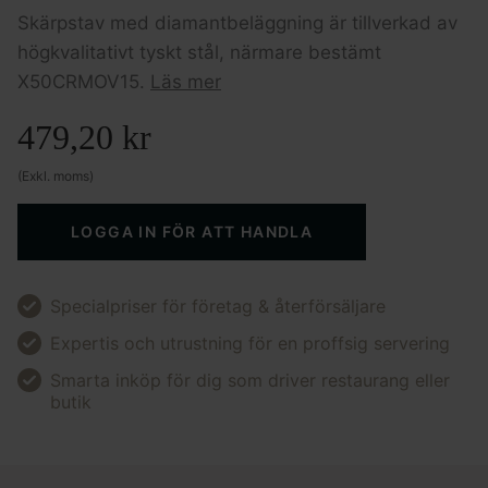
Skärpstav med diamantbeläggning är tillverkad av
högkvalitativt tyskt stål, närmare bestämt
X50CRMOV15.
Läs mer
479,20
kr
(Exkl. moms)
LOGGA IN FÖR ATT HANDLA
Specialpriser för företag & återförsäljare
Expertis och utrustning för en proffsig servering
Smarta inköp för dig som driver restaurang eller
butik