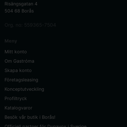
Risängsgatan 4
504 68 Borås
Org. no: 559365-7504
Meny
Mitt konto
Om Gastróma
Skapa konto
Företagsleasing
Konceptutveckling
Profiltryck
Katalogvaror
Besök vår butik i Borås!
Officiell partner för Dunavox i Sverige