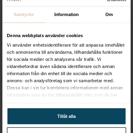
vakuum påsar är speciellt utformade för att
möta kraven för sous-vide matlagning, vilket
Samtycke
Information
Om
innebär att de är perfekta för att bibehålla
smak och saftighet i dina rätter.
Två lager konstruktion:
Dessa påsar har en
Denna webbplats använder cookies
två lager konstruktion. Den inre lagret, med en
Vi använder enhetsidentifierare för att anpassa innehållet
tjocklek på 60 µm, är godkänt för
och annonserna till användarna, tillhandahålla funktioner
livsmedelskontakt och är tillverkat av Polyeten
för sociala medier och analysera vår trafik. Vi
vidarebefordrar även sådana identifierare och annan
(Polyethylene). Det yttre lagret, med en
information från din enhet till de sociala medier och
tjocklek på 15 µm, är tillverkat av Polyamid
annons- och analysföretag som vi samarbetar med.
(Nylon). Denna konstruktion garanterar både
Dessa kan i sin tur kombinera informationen med annan
styrka och lufttäthet.
information som du har tillhandahållit eller som de har
Total tjocklek:
Varje påse har en total tjocklek
samlat in när du har använt deras tjänster.
på 75 µm, vilket gör dem starka nog att
säkerställa att inga läckage eller
Tillåt alla
kvalitetsförluster uppstår.
UV-filter:
De använda materialen fungerar