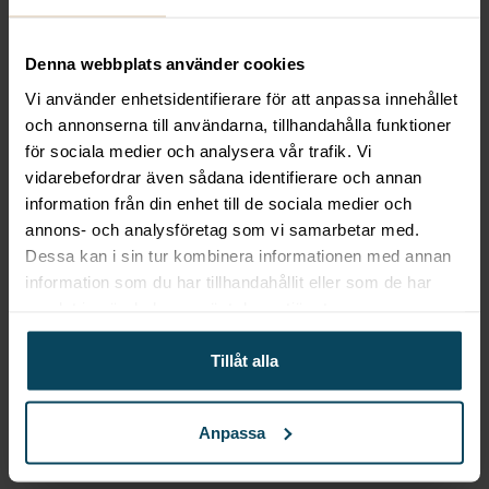
svart konstläder
1 319,20
kr
(Exkl. moms)
Denna webbplats använder cookies
Köp
Vi använder enhetsidentifierare för att anpassa innehållet
och annonserna till användarna, tillhandahålla funktioner
för sociala medier och analysera vår trafik. Vi
Lägg till i favoriter
vidarebefordrar även sådana identifierare och annan
Lägg till i favoriter
information från din enhet till de sociala medier och
SELECT
Stol James wenge
annons- och analysföretag som vi samarbetar med.
Dessa kan i sin tur kombinera informationen med annan
svart konstläder
information som du har tillhandahållit eller som de har
1 618
kr
(Exkl. moms)
samlat in när du har använt deras tjänster.
Köp
Tillåt alla
Anpassa
Lägg till i favoriter
Lägg till i favoriter