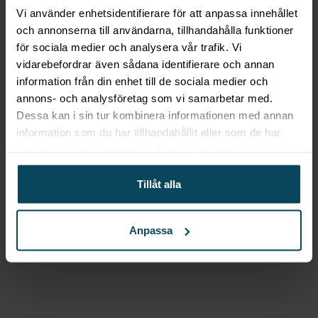
”Smart Line 1300”, 1300 x
Vi använder enhetsidentifierare för att anpassa innehållet
900 x (h) 650 mm
och annonserna till användarna, tillhandahålla funktioner
för sociala medier och analysera vår trafik. Vi
Från
39 000
kr
(Exkl. moms)
vidarebefordrar även sådana identifierare och annan
Välj
information från din enhet till de sociala medier och
annons- och analysföretag som vi samarbetar med.
Dessa kan i sin tur kombinera informationen med annan
information som du har tillhandahållit eller som de har
Lägg till i favoriter
samlat in när du har använt deras tjänster.
Gastróma Pro
Grillkylbänk
”Smart Line”, 900-2200 x
Tillåt alla
650 x (h) 600 mm
Anpassa
Från
29 800
kr
(Exkl. moms)
Välj
Beskrivning
Sushikylbänk 1300, 1/3 Rak Ränna, 1+1