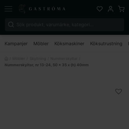
Varu
Favoriter
Mitt kont
Sök efter:
Nä
Kampanjer
Möbler
Köksmaskiner
Köksutrustning
Möbler
Skyltning
Nummerskyltar
Nummerskyltar, nr 13-24, 50 x 35 x (h) 40mm