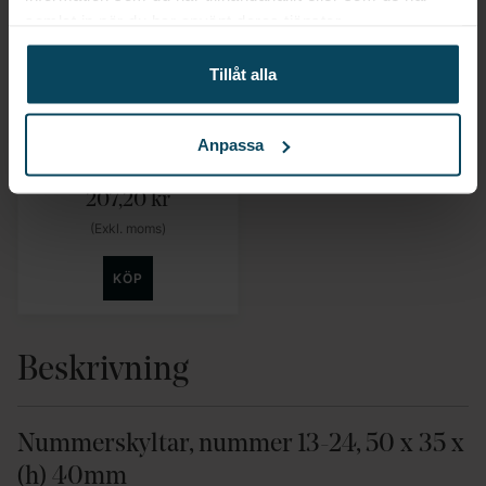
samlat in när du har använt deras tjänster.
Tillåt alla
Hendi
Nummerskyltar, nr 37-
48, 50 x 35 x (h)
Anpassa
40mm
207,20
kr
(Exkl. moms)
KÖP
Beskrivning
Nummerskyltar, nummer 13-24, 50 x 35 x
(h) 40mm