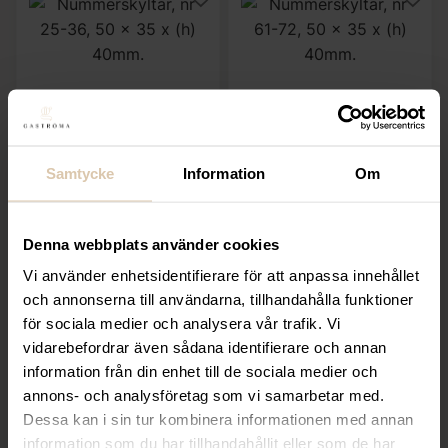
Hendi
Hendi
Nummerskyltar, nr 25-
Nummerskyltar, nr 61-
Samtycke
Information
Om
36, 50 x 35 x (h)
72, 50 x 35 x (h)
40mm
40mm
Denna webbplats använder cookies
207,20
kr
207,20
kr
(Exkl. moms)
(Exkl. moms)
Vi använder enhetsidentifierare för att anpassa innehållet
och annonserna till användarna, tillhandahålla funktioner
KÖP
KÖP
för sociala medier och analysera vår trafik. Vi
vidarebefordrar även sådana identifierare och annan
information från din enhet till de sociala medier och
annons- och analysföretag som vi samarbetar med.
Dessa kan i sin tur kombinera informationen med annan
information som du har tillhandahållit eller som de har