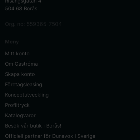
Risängsgatan 4
504 68 Borås
Org. no: 559365-7504
Meny
Mitt konto
Om Gastróma
Skapa konto
Företagsleasing
Konceptutveckling
Profiltryck
Katalogvaror
Besök vår butik i Borås!
Officiell partner för Dunavox i Sverige