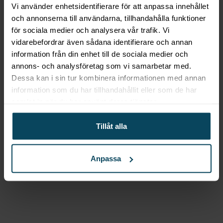
Vi använder enhetsidentifierare för att anpassa innehållet
högkvalitativ professionell köksutrustning i
och annonserna till användarna, tillhandahålla funktioner
Italienskt rostfritt stål.
för sociala medier och analysera vår trafik. Vi
Den vackra och destinkta designen som Motta står
vidarebefordrar även sådana identifierare och annan
för sticker ut på marknaden, bevisad funktionalitet
information från din enhet till de sociala medier och
och kvalitet gör sig närvarande i Mottas
annons- och analysföretag som vi samarbetar med.
produktserier.
Dessa kan i sin tur kombinera informationen med annan
information som du har tillhandahållit eller som de har
Denna tampingmatta från Motta är det perfekta
samlat in när du har använt deras tjänster.
ytan för att pressa din espresso.
Tillåt alla
Tillverkad av plast
Mått: L 240 x B 160 mm
Anpassa
Artikelnummer: ET2000265/00