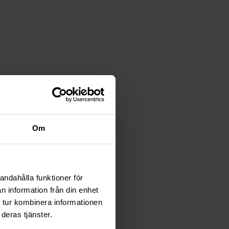
65mm
3mm
Om
andahålla funktioner för
n information från din enhet
 tur kombinera informationen
deras tjänster.