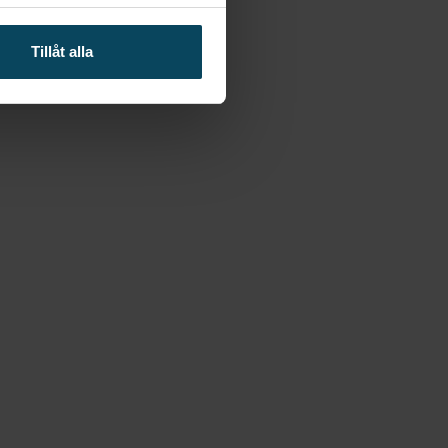
Tillåt alla
ig service. Ø71 mm, H148 mm.
ch presentation. Med rötter i Bormioli-familjens
teknik. Resultatet är glas med hög prestanda,
nima även skräddarsydd dekor och profilering