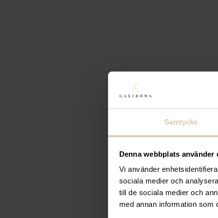
Anima
Tumblerglas 0
24
kr
(Exkl. moms)
Köp
Lägg till i favoriter
Anima
Tumblerglas 
27
kr
(Exkl. moms)
Samtycke
Köp
Denna webbplats använder 
Vi använder enhetsidentifierar
Lägg till i favoriter
sociala medier och analysera 
Anima
Tumblerglas 
till de sociala medier och a
med annan information som du 
18
kr
(Exkl. moms)