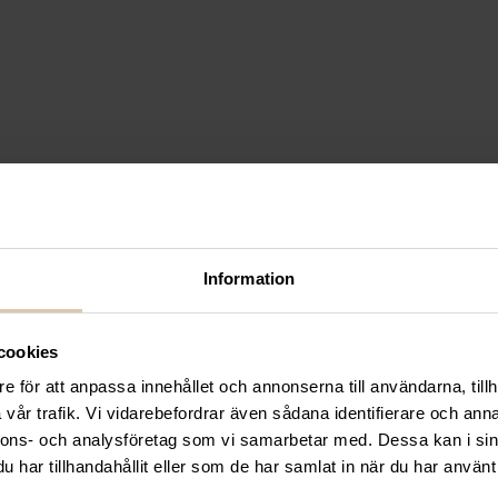
4 Willy 49cl Ø75,9mm H1
58 Nonik 59cl Ø88mm H15
Information
cookies
e för att anpassa innehållet och annonserna till användarna, tillh
vår trafik. Vi vidarebefordrar även sådana identifierare och anna
Conic 36cl Ø85mm H89mm
nnons- och analysföretag som vi samarbetar med. Dessa kan i sin
har tillhandahållit eller som de har samlat in när du har använt 