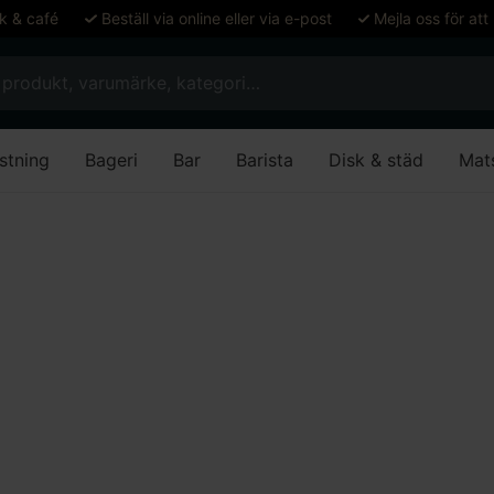
ök & café
Beställ via online eller via e-post
Mejla oss för att
stning
Bageri
Bar
Barista
Disk & städ
Mat
 H148mm
s 03 Willy 37cl Ø7
allroundform med stabil botten och tåligt glas för dagl