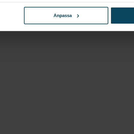
Anpassa
allroundform med stabil botten och tåligt glas för dagl
professionella glas, skapad för att lyfta doft, smak o
 1953 förenar Anima munblåst hantverk med avancerad 
 För producenter och premiumrestauranger erbjuder A