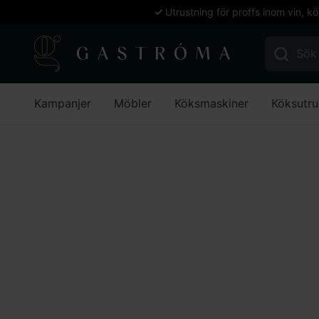
Utrustning för proffs inom vin, k
Sök efter:
Kampanjer
Möbler
Köksmaskiner
Köksutru
Hem
Tumblerglas
Tumblerglas 03 Willy 37cl Ø71mm
Lägg till i favoriter
Anima
Tumblergla
Tumbler 37 cl för vatten, läsk och öl. Klassisk 