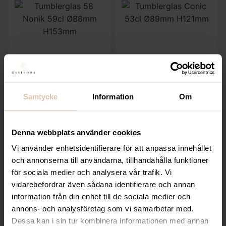
Lägg till i favoriter
Lägg till i favoriter
Anima
Anima
Samtycke
Information
Om
Tumblerglas 58 Nonik
Tumblerglas Conic
59cl Ø88mm H153mm
53cl Ø89mm H121mm
27
kr
21
kr
Denna webbplats använder cookies
(Exkl. moms)
(Exkl. moms)
Vi använder enhetsidentifierare för att anpassa innehållet
och annonserna till användarna, tillhandahålla funktioner
KÖP
KÖP
för sociala medier och analysera vår trafik. Vi
vidarebefordrar även sådana identifierare och annan
information från din enhet till de sociala medier och
annons- och analysföretag som vi samarbetar med.
Dessa kan i sin tur kombinera informationen med annan