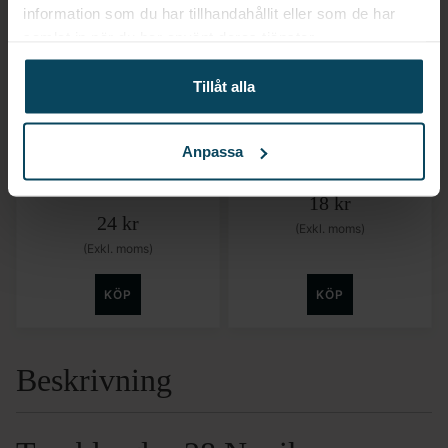
information som du har tillhandahållit eller som de har
samlat in när du har använt deras tjänster.
Tillåt alla
Lägg till i favoriter
Lägg till i favoriter
Anima
Anima
Tumblerglas 04 Willy
Tumblerglas Conic
Anpassa
49cl Ø75,9mm
36cl Ø85mm H89mm
H165mm
18
kr
24
kr
(Exkl. moms)
(Exkl. moms)
KÖP
KÖP
Beskrivning