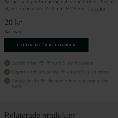
“krage” som ger bra grepp och stapelbarhet. Passar
öl, vatten och läsk. Ø73 mm, H115 mm.
Läs mer
20
kr
(Exkl. moms)
LOGGA IN FÖR ATT HANDLA
Specialpriser för företag & återförsäljare
Expertis och utrustning för en proffsig servering
Smarta inköp för dig som driver restaurang eller
butik
Relaterade produkter