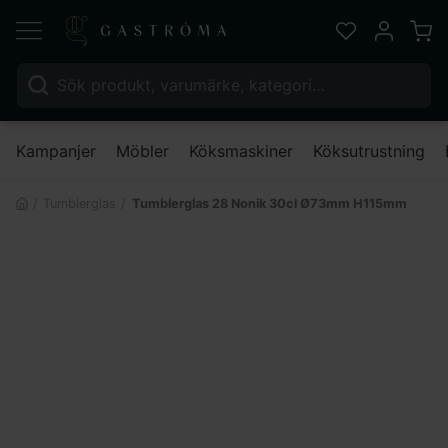
Varu
Favoriter
Mitt kont
Sök efter:
Nä
Kampanjer
Möbler
Köksmaskiner
Köksutrustning
Tumblerglas
Tumblerglas 28 Nonik 30cl Ø73mm H115mm