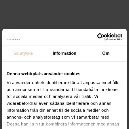
53cl Ø90mm H223mm
45
kr
(Exkl. moms)
Köp
Lägg till i favoriter
Samtycke
Information
Om
Lägg till i favoriter
Anima
Vinglas 37 Winery
37cl Ø83,5mm H212mm
Denna webbplats använder cookies
Vi använder enhetsidentifierare för att anpassa innehållet
42
kr
(Exkl. moms)
och annonserna till användarna, tillhandahålla funktioner
Köp
för sociala medier och analysera vår trafik. Vi
vidarebefordrar även sådana identifierare och annan
information från din enhet till de sociala medier och
Lägg till i favoriter
annons- och analysföretag som vi samarbetar med.
Lägg till i favoriter
Dessa kan i sin tur kombinera informationen med annan