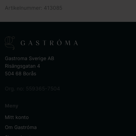
Artikelnummer: 413085
Gastroma Sverige AB
Risängsgatan 4
504 68 Borås
Org. no: 559365-7504
Meny
Mitt konto
Om Gastróma