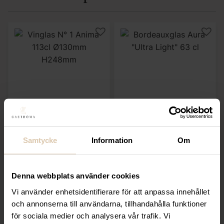
Anima
Anima
Vinglas N° 1 Anima
Bordeauxglas Aura
113cl Ø130mm
”Ultra Light” 63 cl
H248mm
Samtycke
Information
Om
210
kr
949
kr
(Exkl. moms)
(Exkl. moms)
Denna webbplats använder cookies
Vi använder enhetsidentifierare för att anpassa innehållet
KÖP
KÖP
och annonserna till användarna, tillhandahålla funktioner
för sociala medier och analysera vår trafik. Vi