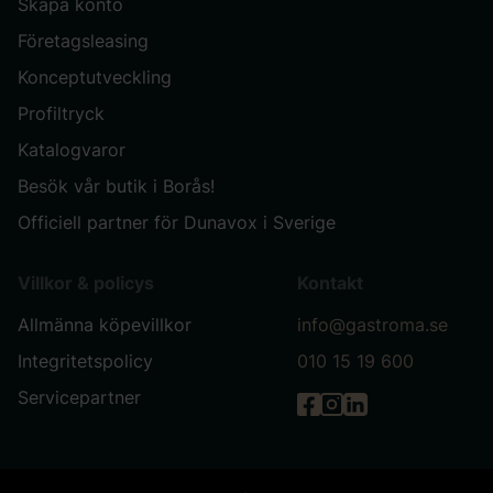
Skapa konto
Företagsleasing
Konceptutveckling
Profiltryck
Katalogvaror
Besök vår butik i Borås!
Officiell partner för Dunavox i Sverige
Villkor & policys
Kontakt
Allmänna köpevillkor
info@gastroma.se
Integritetspolicy
010 15 19 600
Servicepartner
Gastróma på Facebook
Gastróma på Instag
Gastróma på Link