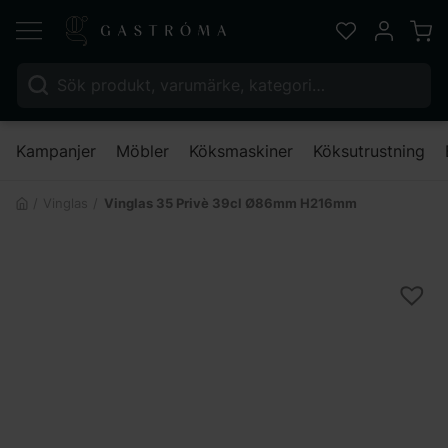
Varu
Favoriter
Mitt kont
Sök efter:
Nä
Kampanjer
Möbler
Köksmaskiner
Köksutrustning
Vinglas
Vinglas 35 Privè 39cl Ø86mm H216mm