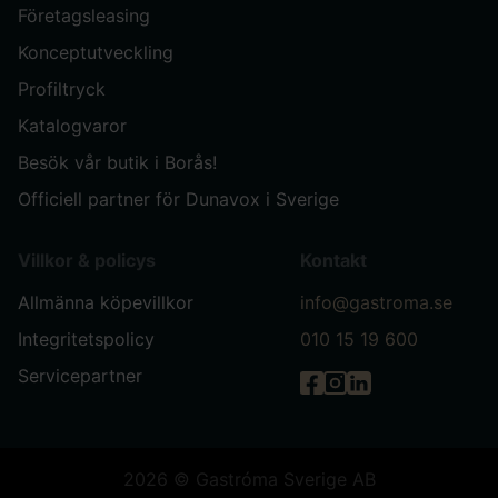
Företagsleasing
Konceptutveckling
Profiltryck
Katalogvaror
Besök vår butik i Borås!
Officiell partner för Dunavox i Sverige
Villkor & policys
Kontakt
Allmänna köpevillkor
info@gastroma.se
Integritetspolicy
010 15 19 600
Servicepartner
Gastróma på Facebook
Gastróma på Instag
Gastróma på Link
2026 © Gastróma Sverige AB