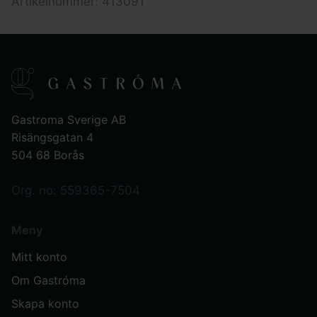
Artikelnummer: 413091
Gastroma Sverige AB
Risängsgatan 4
504 68 Borås
Org. no: 559365-7504
Meny
Mitt konto
Om Gastróma
Skapa konto