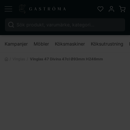
Varu
Favoriter
Mitt kont
Sök efter:
Nä
Kampanjer
Möbler
Köksmaskiner
Köksutrustning
Vinglas
Vinglas 47 Divina 47cl Ø93mm H246mm