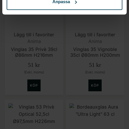
Anpassa
Lägg till i favoriter
Lägg till i favoriter
Anima
Anima
Vinglas 35 Privè 39cl
Vinglas 35 Vignoble
Ø86mm H216mm
35cl Ø80mm H200mm
51
kr
51
kr
(Exkl. moms)
(Exkl. moms)
KÖP
KÖP