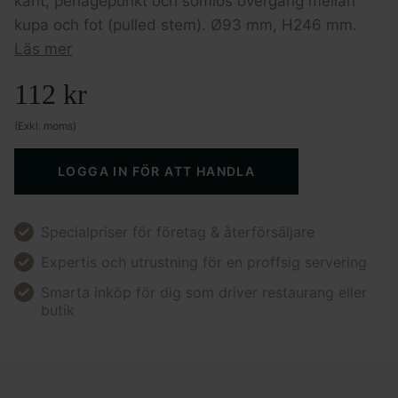
kant, perlagepunkt och sömlös övergång mellan
kupa och fot (pulled stem). Ø93 mm, H246 mm.
Läs mer
112
kr
(Exkl. moms)
LOGGA IN FÖR ATT HANDLA
Specialpriser för företag & återförsäljare
Expertis och utrustning för en proffsig servering
Smarta inköp för dig som driver restaurang eller
butik