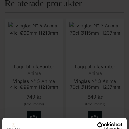
Relaterade produkter
Lägg till i favoriter
Lägg till i favoriter
Anima
Anima
Vinglas N° 5 Anima
Vinglas N° 3 Anima
41cl Ø99mm H210mm
70cl Ø115mm H237mm
749
kr
849
kr
(Exkl. moms)
(Exkl. moms)
KÖP
KÖP