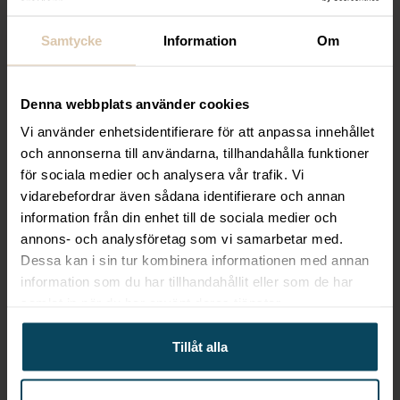
Samtycke
Information
Om
Denna webbplats använder cookies
Vi använder enhetsidentifierare för att anpassa innehållet
och annonserna till användarna, tillhandahålla funktioner
Lägg till i favoriter
Lägg till i favoriter
för sociala medier och analysera vår trafik. Vi
Anima
Anima
vidarebefordrar även sådana identifierare och annan
Vinglas 37 Winery 37cl
Vinglas Aura ”Ultra
information från din enhet till de sociala medier och
Ø83,5mm H212mm
Light” 44 cl
annons- och analysföretag som vi samarbetar med.
42
kr
210
kr
Dessa kan i sin tur kombinera informationen med annan
(Exkl. moms)
(Exkl. moms)
information som du har tillhandahållit eller som de har
samlat in när du har använt deras tjänster.
KÖP
KÖP
Tillåt alla