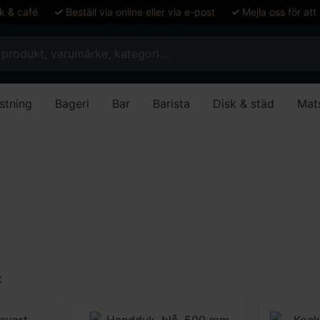
ök & café
Beställ via online eller via e-post
Mejla oss för att
stning
Bageri
Bar
Barista
Disk & städ
Mat
t