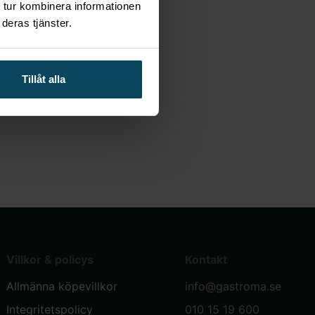
 tur kombinera informationen
deras tjänster.
Tillåt alla
Villkor & policys
Kontakt
Allmänna köpevillkor
info@gastroma.se
Integritetspolicy
010 15 19 600