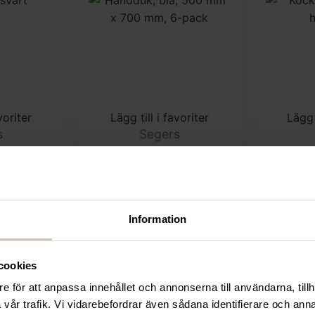
voriter
Lägg till i favoriter
Lägg 
s
Segers
svart
Handduk, blå, 500 mm
Kockm
x 700 mm, 6-pack
h
r
343,20
kr
s)
57,20
kr
/styck
Information
(Exkl. moms)
cookies
e för att anpassa innehållet och annonserna till användarna, tillh
vår trafik. Vi vidarebefordrar även sådana identifierare och anna