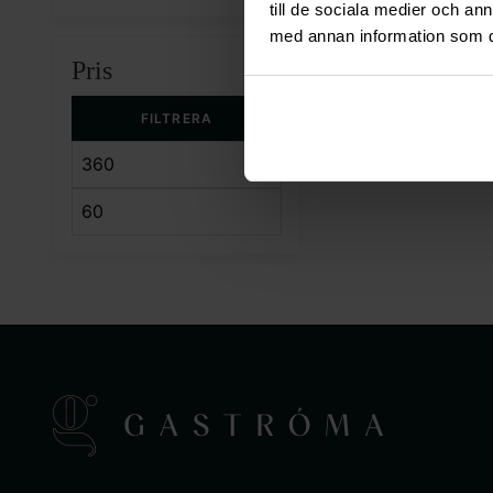
till de sociala medier och a
med annan information som du 
Pris
FILTRERA
Min pris
Max pris