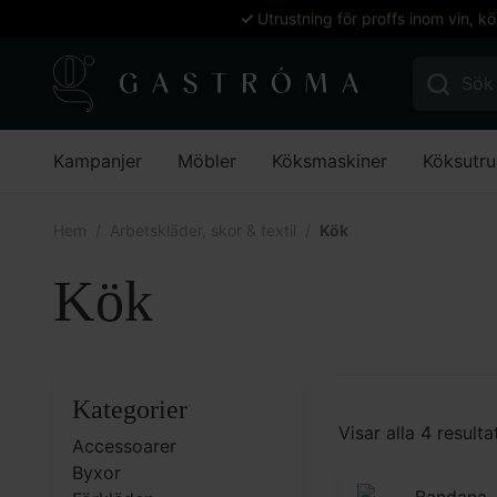
Utrustning för proffs inom vin, k
Sök efter:
Kampanjer
Möbler
Köksmaskiner
Köksutru
Hem
Arbetskläder, skor & textil
Kök
Kök
Kategorier
Visar alla 4 resulta
Accessoarer
Byxor