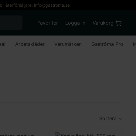
 bli återförsäljare: info@gastroma.se
När automatisk komplettering av resultat är till
Favoriter
Logga in
Varukorg
Varukorg
Favoriter
Mitt konto
sal
Arbetskläder
Varumärken
Gastróma Pro
I
Sortera