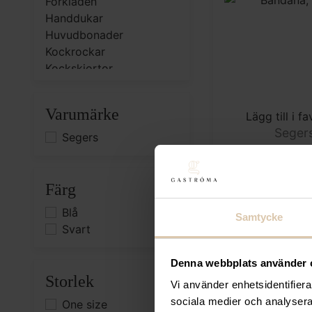
Förkläden
Handdukar
Huvudbonader
Kockrockar
Kockskjortor
Kockskor
Varumärke
Lägg till i fa
Seger
Segers
Bandana, 
67,20
k
Färg
(Exkl. mom
Blå
Samtycke
Svart
Denna webbplats använder 
Storlek
Vi använder enhetsidentifierar
sociala medier och analysera 
One size