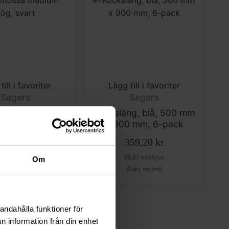
till i favoriter
Lägg till i favoriter
Segers
Segers
össa medium
Kocksläng, blå, 500 mm
ög, svart
x 900 mm, 6-pack
172
kr
359,20
kr
(Exkl. moms)
59,87
kr
/styck
Om
(Exkl. moms)
andahålla funktioner för
n information från din enhet