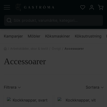
Varu
Favoriter
Mitt kont
Sök efter:
Nä
Kampanjer
Möbler
Köksmaskiner
Köksutrustning
Arbetskläder, skor & textil
Övrigt
Accessoarer
Accessoarer
Filtrera
Sortera