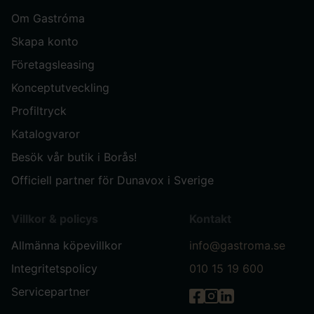
Om Gastróma
Skapa konto
Företagsleasing
Konceptutveckling
Profiltryck
Katalogvaror
Besök vår butik i Borås!
Officiell partner för Dunavox i Sverige
Villkor & policys
Kontakt
Allmänna köpevillkor
info@gastroma.se
Integritetspolicy
010 15 19 600
Servicepartner
Gastróma på Facebook
Gastróma på Instag
Gastróma på Link