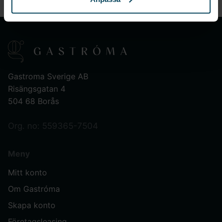
Gastroma Sverige AB
Risängsgatan 4
504 68 Borås
Org. no: 559365-7504
Meny
Mitt konto
Om Gastróma
Skapa konto
Företagsleasing