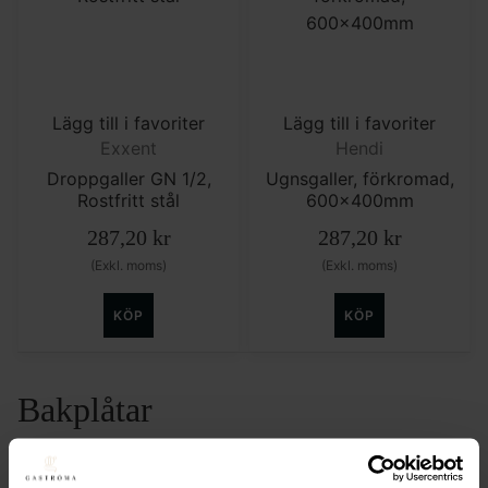
Lägg till i favoriter
Lägg till i favoriter
Exxent
Hendi
Droppgaller GN 1/2,
Ugnsgaller, förkromad,
Rostfritt stål
600x400mm
287,20
kr
287,20
kr
(Exkl. moms)
(Exkl. moms)
KÖP
KÖP
Bakplåtar
Bakplåtar är ett viktigt redskap inom bakning och