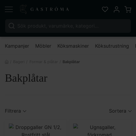
Varu
Favoriter
Mitt kont
Sök efter:
Nä
Kampanjer
Möbler
Köksmaskiner
Köksutrustning
Bageri
Formar & plåtar
Bakplåtar
Bakplåtar
Filtrera
Sortera