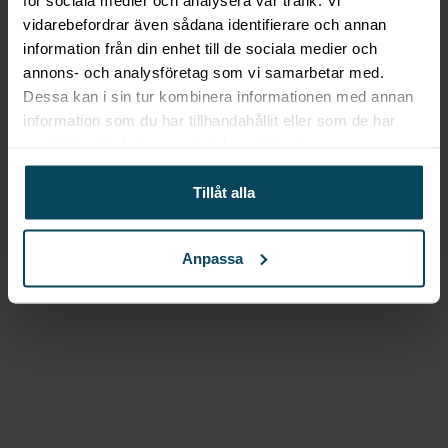
vidarebefordrar även sådana identifierare och annan
Lägg till i favoriter
information från din enhet till de sociala medier och
Lägg till i favoriter
annons- och analysföretag som vi samarbetar med.
Hendi
Ugnsgaller,
Dessa kan i sin tur kombinera informationen med annan
information som du har tillhandahållit eller som de har
förkromad, 600x400mm
samlat in när du har använt deras tjänster.
287,20
kr
(Exkl. moms)
Tillåt alla
Köp
Anpassa
Gastroma Sverige AB
Risängsgatan 4
504 68 Borås
Org. no: 559365-7504
Meny