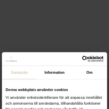
Min pris
Max pris
Filtrera
Stäng filter
Visar alla 2 resultat
Filtrera
Sortera
Lägg till i favoriter
Samtycke
Information
Om
Lägg till i favoriter
Exxent
Droppgaller GN 1/2,
Denna webbplats använder cookies
Rostfritt stål
Vi använder enhetsidentifierare för att anpassa innehållet
287,20
kr
(Exkl. moms)
och annonserna till användarna, tillhandahålla funktioner
Köp
för sociala medier och analysera vår trafik. Vi