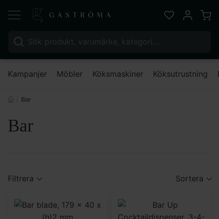
Varu
Favoriter
Mitt kont
Sök efter:
Nä
Kampanjer
Möbler
Köksmaskiner
Köksutrustning
Bar
Bar
Filtrera
Sortera