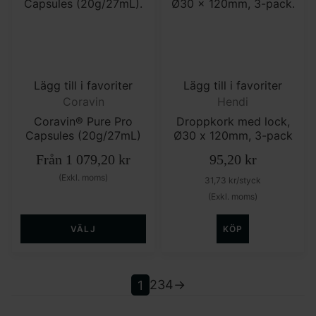
Lägg till i favoriter
Lägg till i favoriter
Coravin
Hendi
Coravin® Pure Pro
Droppkork med lock,
Capsules (20g/27mL)
Ø30 x 120mm, 3-pack
Från
1 079,20
kr
95,20
kr
(Exkl. moms)
31,73
kr
/styck
(Exkl. moms)
VÄLJ
KÖP
1
2
3
4
→