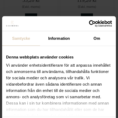
55,20
kr
119,20
kr
(Exkl. moms)
(Exkl. moms)
KÖP
KÖP
Samtycke
Information
Om
Denna webbplats använder cookies
Vi använder enhetsidentifierare för att anpassa innehållet
och annonserna till användarna, tillhandahålla funktioner
Lägg till i favoriter
Lägg till i favoriter
för sociala medier och analysera vår trafik. Vi
Bar up
Hendi
vidarebefordrar även sådana identifierare och annan
Citruspress, 223 x 75 x
Citruspress, 225 x 180
information från din enhet till de sociala medier och
(h) 45mm, gul
x (h) 510 mm
annons- och analysföretag som vi samarbetar med.
143,20
kr
999,20
kr
Dessa kan i sin tur kombinera informationen med annan
information som du har tillhandahållit eller som de har
(Exkl. moms)
(Exkl. moms)
samlat in när du har använt deras tjänster.