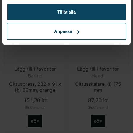
KÖP
KÖP
Tillåt alla
Anpassa
Lägg till i favoriter
Lägg till i favoriter
Bar up
Hendi
Citruspress, 232 x 91 x
Citrusskalare, (l) 175
(h) 60mm, orange
mm
151,20
kr
87,20
kr
(Exkl. moms)
(Exkl. moms)
KÖP
KÖP