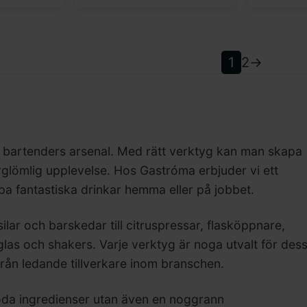
1
2
→
ll bartenders arsenal. Med rätt verktyg kan man skapa
glömlig upplevelse. Hos Gastróma erbjuder vi ett
apa fantastiska drinkar hemma eller på jobbet.
rsilar och barskedar till citruspressar, flasköppnare,
las och shakers. Varje verktyg är noga utvalt för des
från ledande tillverkare inom branschen.
goda ingredienser utan även en noggrann