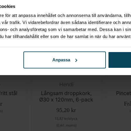
cookies
s)
(Exkl. moms)
e för att anpassa innehållet och annonserna till användarna, tillh
vår trafik. Vi vidarebefordrar även sådana identifierare och anna
nnons- och analysföretag som vi samarbetar med. Dessa kan i sin
har tillhandahållit eller som de har samlat in när du har använt 
Anpassa
p
Hendi
ritt stål
Långsam droppkork,
Pincett
Ø30 x 120mm, 6-pack
r
Fr
95,20
kr
s)
15,87
kr
/styck
(Exkl. moms)