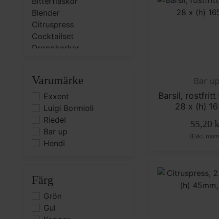
Bitterflaskor
Blender
Citruspress
Cocktailset
Droppkorkar
Glasrimmers
Jiggers & mätglas
Varumärke
Bar u
Muddlers
Rökningstillbehör
Barsil, rostfritt
Exxent
28 x (h) 
Rörglas
Luigi Bormioli
Shakers
Riedel
55,20
k
Tänger & pincetter
Bar up
(Exkl. mom
Hendi
Färg
Grön
Gul