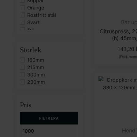
Koppar
Orange
Rostfritt stål
Bar u
Svart
Trä
Citruspress, 2
(h) 45mm,
143,20
Storlek
(Exkl. mom
160mm
215mm
300mm
230mm
Pris
FILTRERA
Hendi