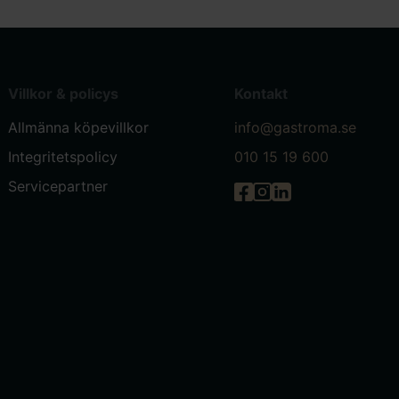
Villkor & policys
Kontakt
Allmänna köpevillkor
info@gastroma.se
Integritetspolicy
010 15 19 600
Servicepartner
Gastróma på Facebook
Gastróma på Instagr
Gastróma på Linke