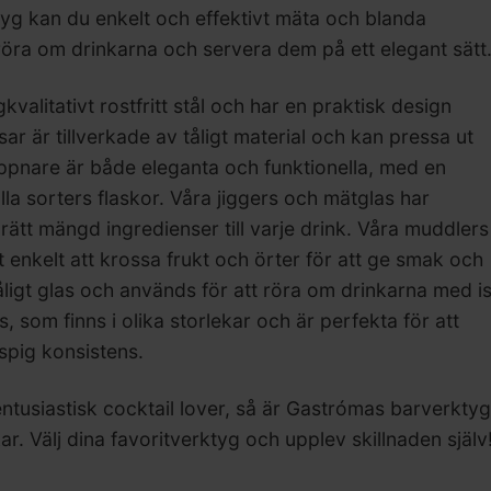
tyg kan du enkelt och effektivt mäta och blanda
röra om drinkarna och servera dem på ett elegant sätt
valitativt rostfritt stål och har en praktisk design
r är tillverkade av tåligt material och kan pressa ut
köppnare är både eleganta och funktionella, med en
la sorters flaskor. Våra jiggers och mätglas har
rätt mängd ingredienser till varje drink. Våra muddlers
det enkelt att krossa frukt och örter för att ge smak och
 tåligt glas och används för att röra om drinkarna med i
s, som finns i olika storlekar och är perfekta för att
spig konsistens.
ntusiastisk cocktail lover, så är Gastrómas barverktyg
ar. Välj dina favoritverktyg och upplev skillnaden själv