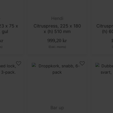
p
Hendi
23 x 75 x
Citruspress, 225 x 180
Citrusp
 gul
x (h) 510 mm
(h) 
kr
999,20
kr
s)
(Exkl. moms)
Bar up