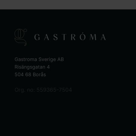
Gastroma Sverige AB
Risängsgatan 4
504 68 Borås
Org. no: 559365-7504