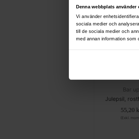
Denna webbplats använder 
(Exkl. mom
Vi använder enhetsidentifierar
sociala medier och analysera 
till de sociala medier och a
med annan information som du 
Bar u
Julepsil, rostf
55,20
k
(Exkl. mom