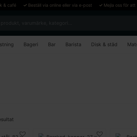
ök & café
Beställ via online eller via e-post
Mejla oss för att
stning
Bageri
Bar
Barista
Disk & städ
Mat
sultat