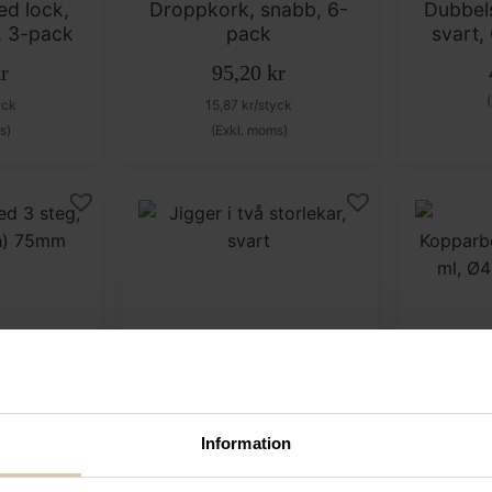
d lock,
Droppkork, snabb, 6-
Dubbels
 3-pack
pack
svart
r
95,20
kr
yck
15,87
kr
/styck
s)
(Exkl. moms)
p
Bar up
d 3 steg,
Jigger i två storlekar,
Information
(h) 75mm
svart
Koppa
25/50 m
kr
79,20
kr