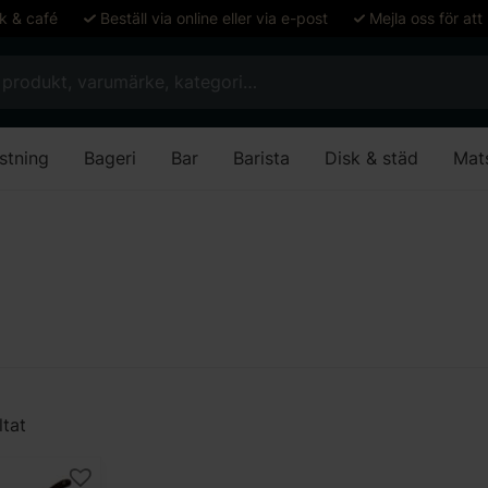
ök & café
Beställ via online eller via e-post
Mejla oss för att
stning
Bageri
Bar
Barista
Disk & städ
Mat
ltat