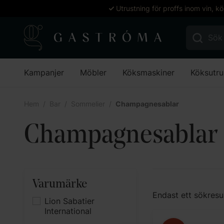
Utrustning för proffs inom vin, k
Sök efter:
Kampanjer
Möbler
Köksmaskiner
Köksutru
Hem
Bar
Sommelier
Champagnesablar
Champagnesablar
Varumärke
Endast ett sökresu
Lion Sabatier
International