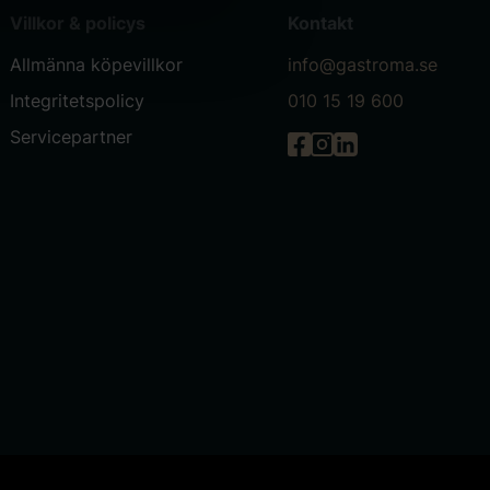
Villkor & policys
Kontakt
Allmänna köpevillkor
info@gastroma.se
Integritetspolicy
010 15 19 600
Servicepartner
Gastróma på Facebook
Gastróma på Instagr
Gastróma på Linke