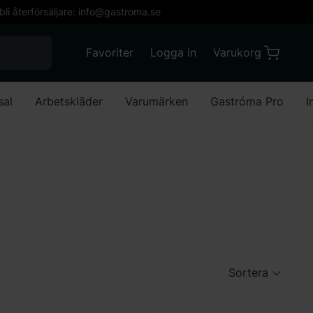
 bli återförsäljare: info@gastroma.se
När automatisk komplettering av resultat är till
Favoriter
Logga in
Varukorg
Varukorg
Favoriter
Mitt konto
sal
Arbetskläder
Varumärken
Gastróma Pro
I
Sortera