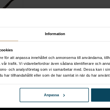
Information
nternational
sabel
cookies
l/Trä, 270
e för att anpassa innehållet och annonserna till användarna, tillh
vår trafik. Vi vidarebefordrar även sådana identifierare och anna
 ursprungliga priset var: 799,20 kr.
,44
kr
Det nuvarande priset är: 559,44 kr.
nnons- och analysföretag som vi samarbetar med. Dessa kan i sin
s)
har tillhandahållit eller som de har samlat in när du har använt 
Anpassa