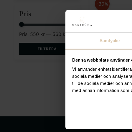
-30%
Pris
Pris:
550 kr
—
560 kr
Samtycke
Lion Sabatier I
FILTRERA
Champagne
Min pris
Max pris
Denna webbplats använder 
”Laguiole”, Stå
Vi använder enhetsidentifierar
mm
sociala medier och analysera 
Det
559
799,20
kr
till de sociala medier och a
(Exkl. mom
med annan information som du 