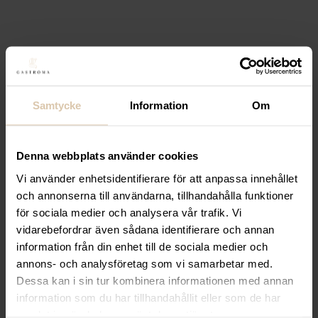
Lägg till i favoriter
Lägg till i favoriter
Cafetto
Borste för städning
av bryggrupp
239,20
kr
(Exkl. moms)
Samtycke
Information
Om
Köp
Denna webbplats använder cookies
Lägg till i favoriter
Vi använder enhetsidentifierare för att anpassa innehållet
Lägg till i favoriter
och annonserna till användarna, tillhandahålla funktioner
Cafetto
Ersättningsborste till
för sociala medier och analysera vår trafik. Vi
vidarebefordrar även sådana identifierare och annan
borste för städning av
information från din enhet till de sociala medier och
annons- och analysföretag som vi samarbetar med.
bryggrupp, 2-pack
Dessa kan i sin tur kombinera informationen med annan
127,20
kr
(Exkl. moms)
information som du har tillhandahållit eller som de har
Köp
samlat in när du har använt deras tjänster.