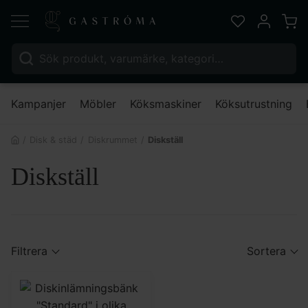
Varu
Favoriter
Mitt kont
Sök efter:
Nä
Kampanjer
Möbler
Köksmaskiner
Köksutrustning
Disk & städ
Diskrummet
Diskställ
Diskställ
Filtrera
Sortera