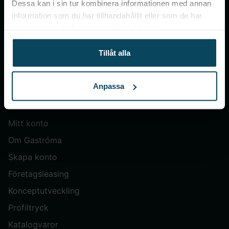
Dessa kan i sin tur kombinera informationen med annan
information som du har tillhandahållit eller som de har
Gastroma Sverige AB
samlat in när du har använt deras tjänster.
Risängsgatan 4
504 68 Borås
Tillåt alla
Org. no: 559365-7504
Anpassa
Meny
Mitt konto
Om Gastróma
Skapa konto
Företagsleasing
Konceptutveckling
Profiltryck
Katalogvaror