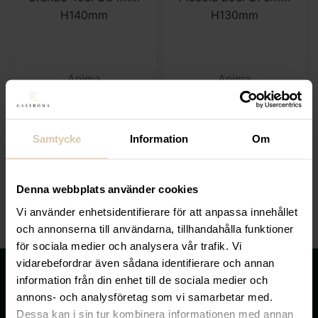
Anima
Anima
Drinkglas Diva Bibita
Drinkglas Diva Bibita
Grande 40cl Ø84mm
Piccola 29cl Ø76mm
H140mm
H130mm
Samtycke
Information
Om
74
kr
69
kr
(Exkl. moms)
(Exkl. moms)
Denna webbplats använder cookies
KÖP
KÖP
Vi använder enhetsidentifierare för att anpassa innehållet
och annonserna till användarna, tillhandahålla funktioner
för sociala medier och analysera vår trafik. Vi
vidarebefordrar även sådana identifierare och annan
information från din enhet till de sociala medier och
annons- och analysföretag som vi samarbetar med.
Dessa kan i sin tur kombinera informationen med annan