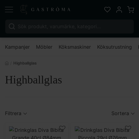
Varu
Favoriter
Mitt kont
Sök efter:
Nä
Kampanjer
Möbler
Köksmaskiner
Köksutrustning
Highballglas
Highballglas
Filtrera
Sortera