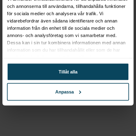
och annonserna till användarna, tillhandahålla funktioner
125 mm
för sociala medier och analysera vår trafik. Vi
vidarebefordrar även sådana identifierare och annan
231,20
kr
Det ursprungliga priset var: 231,20 kr.
184,96
kr
Det nuvarande priset är: 184,96 k
(Exkl. moms)
information från din enhet till de sociala medier och
Köp
annons- och analysföretag som vi samarbetar med.
-40%
Dessa kan i sin tur kombinera informationen med annan
information som du har tillhandahållit eller som de har
samlat in när du har använt deras tjänster.
Lägg till i favoriter
Lägg till i favoriter
Tillåt alla
Riedel Restaurant
Riedel
Restaurant Veritas ”Oaked
Anpassa
Chardonnay”, 62cl
319,20
kr
Det ursprungliga priset var: 319,20 kr.
191,52
kr
Det nuvarande priset är: 191,52 k
(Exkl. moms)
Köp
-15%