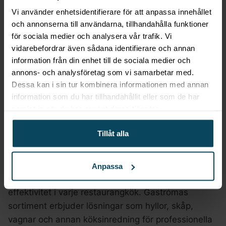
Lägg till i favoriter
Vi använder enhetsidentifierare för att anpassa innehållet
Gastróma Pro
och annonserna till användarna, tillhandahålla funktioner
för sociala medier och analysera vår trafik. Vi
Väggskena till
vägghylla, 200-800
vidarebefordrar även sådana identifierare och annan
mm
information från din enhet till de sociala medier och
annons- och analysföretag som vi samarbetar med.
Från
120
kr
Dessa kan i sin tur kombinera informationen med annan
(Exkl. moms)
information som du har tillhandahållit eller som de har
samlat in när du har använt deras tjänster.
VÄLJ
Tillåt alla
Förvaring
Anpassa
Förvaring är avgörande för att skapa ordning och
effektivitet i varje restaurangkök. Gastrómas
sortiment erbjuder lösningar som hyllor, skåp,
vagnar och annan köksinredning för professionella