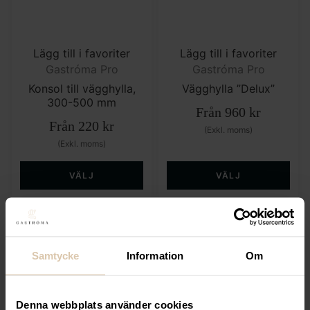
Lägg till i favoriter
Lägg till i favoriter
Gastróma Pro
Gastróma Pro
Konsol till vägghylla,
Vägghylla ”Delux”
300-500 mm
Från
960
kr
Från
220
kr
(Exkl. moms)
(Exkl. moms)
VÄLJ
VÄLJ
Samtycke
Information
Om
Denna webbplats använder cookies