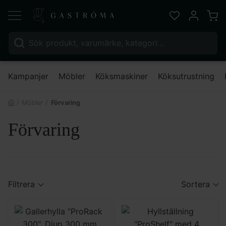
Varu
Favoriter
Mitt kont
Sök efter:
Nä
Kampanjer
Möbler
Köksmaskiner
Köksutrustning
Möbler
Förvaring
Förvaring
Filtrera
Sortera