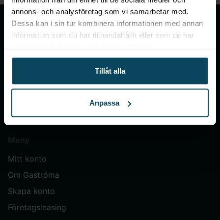
annons- och analysföretag som vi samarbetar med.
Dessa kan i sin tur kombinera informationen med annan
information som du har tillhandahållit eller som de har
samlat in när du har använt deras tjänster.
Gastroma Sverige AB
Tillåt alla
Risängsgatan 4
504 68 Borås
Anpassa
Org. no: 559365-7504
Meny
Mitt konto
Om Gastróma
Skapa konto
Företagsleasing