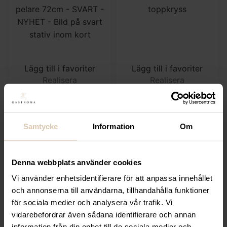
Lägg till i favoriter
Lägg till i favoriter
Realisera
Realisera
Bordsstativ VM pelare
Bordsstativ VM
72cm – SVART –
toppkryss
NYHET – Bild på svart
350
kr
stativ inom kort
Samtycke
Information
Om
500
kr
(Exkl. moms)
(Exkl. moms)
Denna webbplats använder cookies
KÖP
KÖP
Vi använder enhetsidentifierare för att anpassa innehållet
och annonserna till användarna, tillhandahålla funktioner
för sociala medier och analysera vår trafik. Vi
←
1
2
3
vidarebefordrar även sådana identifierare och annan
information från din enhet till de sociala medier och