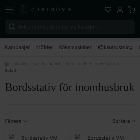
Varu
Favoriter
Mitt kont
Sök efter:
Nä
Kampanjer
Möbler
Köksmaskiner
Köksutrustning
Möbler
Inomhusmöbler
Bordsstativ för inomhusbruk
Sida 3
Bordsstativ för inomhusbruk
Filtrera
Sortera