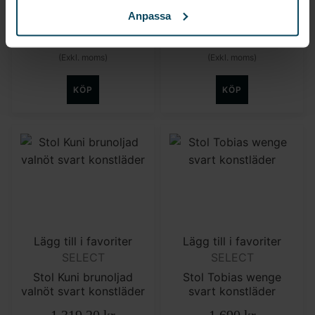
Stol James wenge
Stol Jessica valnöt
svart konstläder
svart konstläder
Anpassa
1 618
kr
1 319,20
kr
(Exkl. moms)
(Exkl. moms)
KÖP
KÖP
Lägg till i favoriter
Lägg till i favoriter
SELECT
SELECT
Stol Kuni brunoljad
Stol Tobias wenge
valnöt svart konstläder
svart konstläder