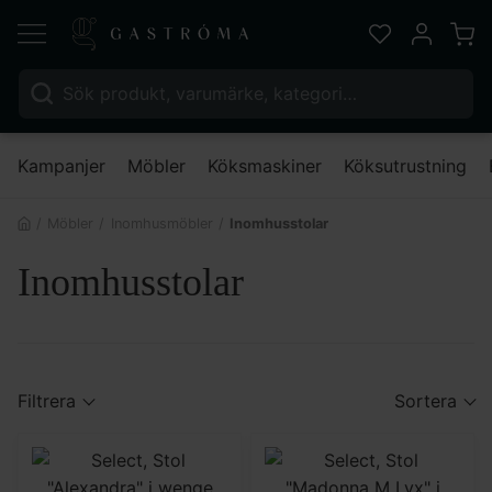
Varu
Favoriter
Mitt kont
Sök efter:
Nä
Kampanjer
Möbler
Köksmaskiner
Köksutrustning
Möbler
Inomhusmöbler
Inomhusstolar
Inomhusstolar
Filtrera
Sortera