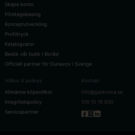
Skapa konto
Företagsleasing
Konceptutveckling
Profiltryck
Katalogvaror
Besök vår butik i Borås!
Officiell partner för Dunavox i Sverige
Villkor & policys
Kontakt
Allmänna köpevillkor
info@gastroma.se
Integritetspolicy
010 15 19 600
Servicepartner
Gastróma på Facebook
Gastróma på Instag
Gastróma på Link