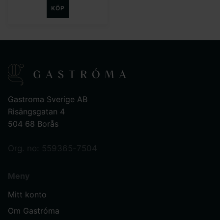
KÖP
Gastroma Sverige AB
Risängsgatan 4
504 68 Borås
Org. no: 559365-7504
Meny
Mitt konto
Om Gastróma