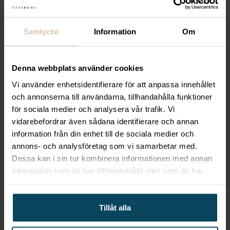
SELECT
SELECT
Stol Daniel – wenge,
Stol James wenge
mörkbrunt konstläder i
brunt konstläder
Samtycke
Information
Om
sits / mocca-imitation i
1 618
kr
rygg
1 319,20
kr
(Exkl. moms)
Denna webbplats använder cookies
(Exkl. moms)
Vi använder enhetsidentifierare för att anpassa innehållet
KÖP
KÖP
och annonserna till användarna, tillhandahålla funktioner
för sociala medier och analysera vår trafik. Vi
vidarebefordrar även sådana identifierare och annan
information från din enhet till de sociala medier och
annons- och analysföretag som vi samarbetar med.
Dessa kan i sin tur kombinera informationen med annan
information som du har tillhandahållit eller som de har
samlat in när du har använt deras tjänster.
Lägg till i favoriter
Lägg till i favoriter
Tillåt alla
SELECT
SELECT