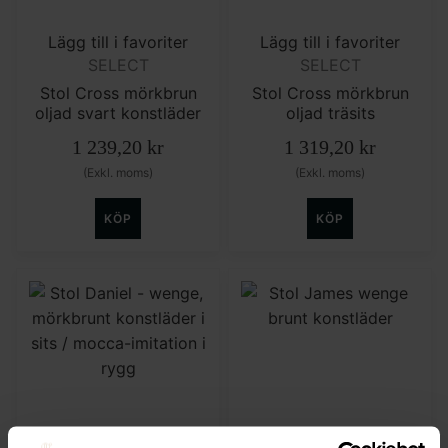
Lägg till i favoriter
Lägg till i favoriter
SELECT
SELECT
Stol Cross mörkbrun
Stol Cross mörkbrun
oljad svart konstläder
oljad träsits
1 239,20
kr
1 319,20
kr
(Exkl. moms)
(Exkl. moms)
KÖP
KÖP
Lägg till i favoriter
Lägg till i favoriter