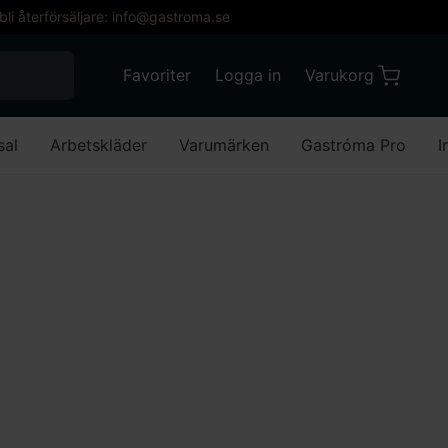
 bli återförsäljare: info@gastroma.se
När automatisk komplettering av resultat är till
Favoriter
Logga in
Varukorg
Varukorg
Favoriter
Mitt konto
sal
Arbetskläder
Varumärken
Gastróma Pro
I