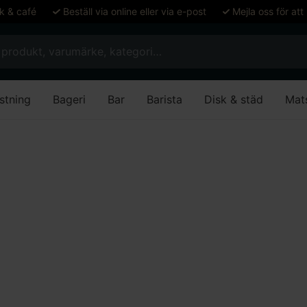
ök & café
Beställ via online eller via e-post
Mejla oss för att
stning
Bageri
Bar
Barista
Disk & städ
Mat