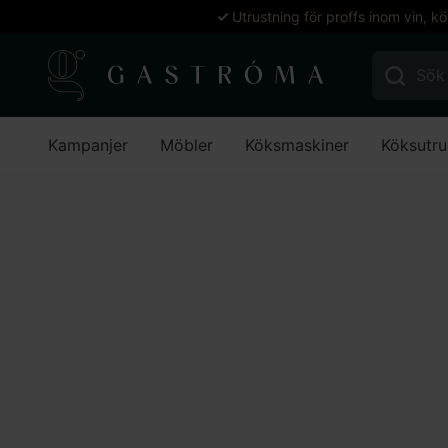
Utrustning för proffs inom vin, k
Sök efter:
Kampanjer
Möbler
Köksmaskiner
Köksutru
Hem
Möbler
Skyltning
Griffeltavlor
Griffeltavlor
Stäng filter
Varumärke
Promotion AB