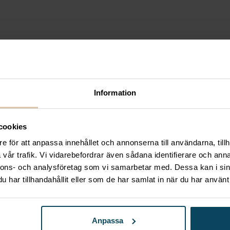
rent, 1000 ml
 kr.
Information
vlor! Här hittar du ett brett utbud av svarta tavlor, p
aurang.
cookies
tavlor som passar perfekt för din verksamhet. Våra grif
e för att anpassa innehållet och annonserna till användarna, tillh
vår trafik. Vi vidarebefordrar även sådana identifierare och anna
 Vi har också ett stort urval av tillbehör, inklusive kr
nnons- och analysföretag som vi samarbetar med. Dessa kan i sin
har tillhandahållit eller som de har samlat in när du har använt 
material och är robusta och hållbara för daglig användn
Anpassa
ra dina kunder om dagens meny eller för att marknads