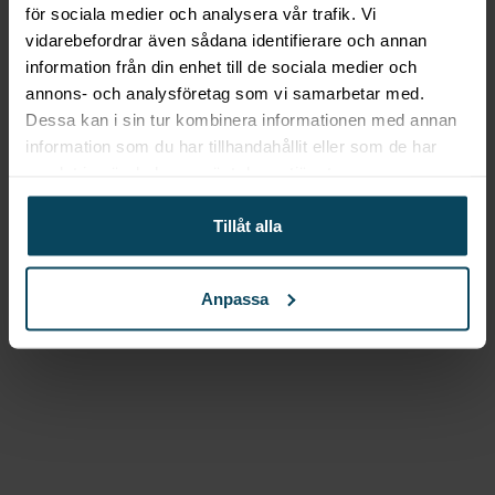
36 392
kr
(Exkl. moms)
för sociala medier och analysera vår trafik. Vi
Köp
vidarebefordrar även sådana identifierare och annan
information från din enhet till de sociala medier och
annons- och analysföretag som vi samarbetar med.
Lägg till i favoriter
Dessa kan i sin tur kombinera informationen med annan
Gastróma Pro
Vattenbad
information som du har tillhandahållit eller som de har
”ECO-line”
samlat in när du har använt deras tjänster.
Från
15 600
kr
(Exkl. moms)
Tillåt alla
Välj
Anpassa
Gastroma Sverige AB
Risängsgatan 4
504 68 Borås
Org. no: 559365-7504