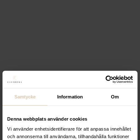
Pris
Min pris
Max pris
Filtrera
Stäng filter
Visar alla 2 resultat
Filtrera
Sortera
Samtycke
Information
Om
Lägg till i favoriter
Gastróma Pro
Värmeskåp
Denna webbplats använder cookies
med hjul, 10 x GN 1/1
Vi använder enhetsidentifierare för att anpassa innehållet
och annonserna till användarna, tillhandahålla funktioner