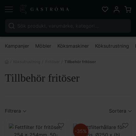
Varu
Favoriter
Mitt kont
Sök efter:
Nä
Kampanjer
Möbler
Köksmaskiner
Köksutrustning
Köksutrustning
Fritöser
Tillbehör fritöser
Tillbehör fritöser
Filtrera
Sortera
-35%