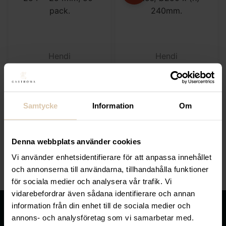
Hendi
Hendi
Fettfilter för fritöser,
Fettfilterhållare för
254 x 254mm, 50-
fritös, Ø250 x (h)
pack
240mm
Samtycke
Information
Om
255,20
kr
Det ursprunglig
155,40
kr
Det n
239,20
kr
(Exkl. moms)
5,10
kr
/styck
(Exkl. moms)
Denna webbplats använder cookies
Vi använder enhetsidentifierare för att anpassa innehållet
KÖP
KÖP
och annonserna till användarna, tillhandahålla funktioner
för sociala medier och analysera vår trafik. Vi
vidarebefordrar även sådana identifierare och annan
information från din enhet till de sociala medier och
annons- och analysföretag som vi samarbetar med.