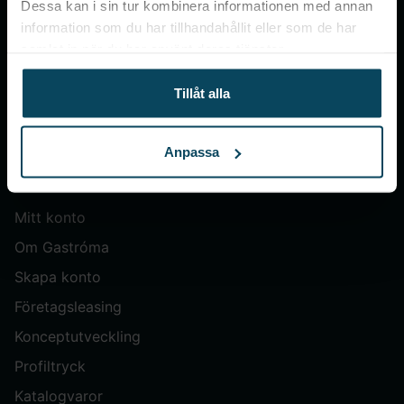
Dessa kan i sin tur kombinera informationen med annan
information som du har tillhandahållit eller som de har
Gastroma Sverige AB
samlat in när du har använt deras tjänster.
Risängsgatan 4
504 68 Borås
Tillåt alla
Org. no: 559365-7504
Anpassa
Meny
Mitt konto
Om Gastróma
Skapa konto
Företagsleasing
Konceptutveckling
Profiltryck
Katalogvaror