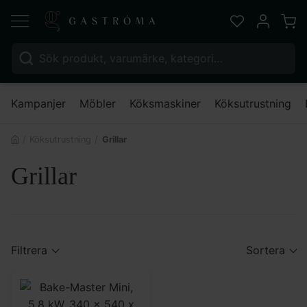
Varu
Favoriter
Mitt kont
Sök efter:
Nä
Kampanjer
Möbler
Köksmaskiner
Köksutrustning
Köksutrustning
Grillar
Grillar
Filtrera
Sortera