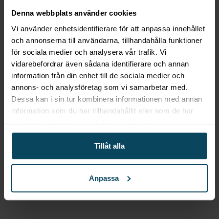
Denna webbplats använder cookies
Vi använder enhetsidentifierare för att anpassa innehållet
och annonserna till användarna, tillhandahålla funktioner
Gastroma Sverige AB
för sociala medier och analysera vår trafik. Vi
Risängsgatan 4
vidarebefordrar även sådana identifierare och annan
504 68 Borås
information från din enhet till de sociala medier och
Org. no: 559365-7504
annons- och analysföretag som vi samarbetar med.
Meny
Dessa kan i sin tur kombinera informationen med annan
information som du har tillhandahållit eller som de har
Mitt konto
samlat in när du har använt deras tjänster.
Om Gastróma
Skapa konto
Tillåt alla
Företagsleasing
Konceptutveckling
Profiltryck
Anpassa
Katalogvaror
Besök vår butik i Borås!
Officiell partner för Dunavox i Sverige