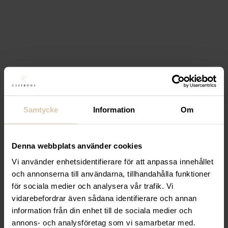
Max pris
Filtrera
Stäng filter
Endast ett sökresultat
Filtrera
Sortera
Samtycke
Information
Om
Lägg till i favoriter
Denna webbplats använder cookies
Lägg till i favoriter
Vi använder enhetsidentifierare för att anpassa innehållet
Hendi
Pastakorg ”Profi
och annonserna till användarna, tillhandahålla funktioner
för sociala medier och analysera vår trafik. Vi
Line”, 1.5l, 160 x 160 x (h)
vidarebefordrar även sådana identifierare och annan
information från din enhet till de sociala medier och
230mm
annons- och analysföretag som vi samarbetar med.