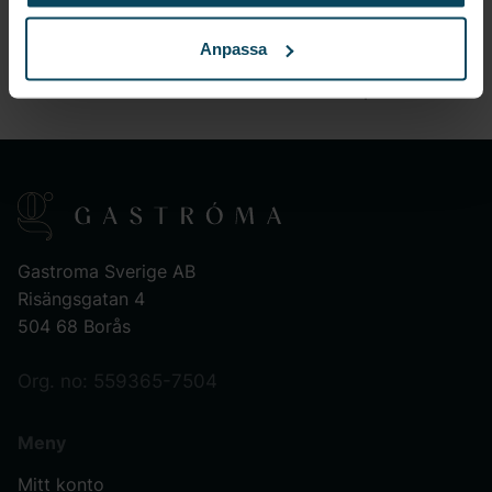
crêpe- och våffelmaskiner? Vi är säkra på att du
Anpassa
kommer att älska att arbeta med dem och dina
kunder kommer att älska smakerna de producerar.
Gastroma Sverige AB
Risängsgatan 4
504 68 Borås
Org. no: 559365-7504
Meny
Mitt konto