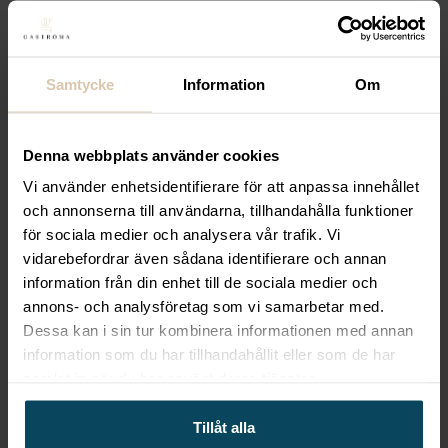
frukost- eller efterrätter? Då har du kommit till rätt
ställe. Vårt sortiment av toast-, crêpe- och
våffelmaskiner ger dig möjlighet att enkelt och
Samtycke
Information
Om
snabbt skapa läckra rätter som kommer att
imponera på dina gäster.
Denna webbplats använder cookies
Våra toastmaskiner finns i olika storlekar och
Vi använder enhetsidentifierare för att anpassa innehållet
kapaciteter, så oavsett om du driver ett litet kafé
och annonserna till användarna, tillhandahålla funktioner
eller en större restaurang så har vi lösningen för
för sociala medier och analysera vår trafik. Vi
dig. Våra crêpe-maskiner har justerbara
vidarebefordrar även sådana identifierare och annan
temperaturkontroller för att säkerställa perfekt
information från din enhet till de sociala medier och
konsistens och gyllene färg på dina crêpes, och
annons- och analysföretag som vi samarbetar med.
våra våffelmaskiner kommer med icke-klibbiga
Dessa kan i sin tur kombinera informationen med annan
beläggningar som gör det enkelt att ta ut dina
information som du har tillhandahållit eller som de har
färdiga våfflor utan att de fastnar.
samlat in när du har använt deras tjänster.
Så varför inte addera en touch av lyx till ditt
Tillåt alla
menysortiment med våra högkvalitativa toast-,