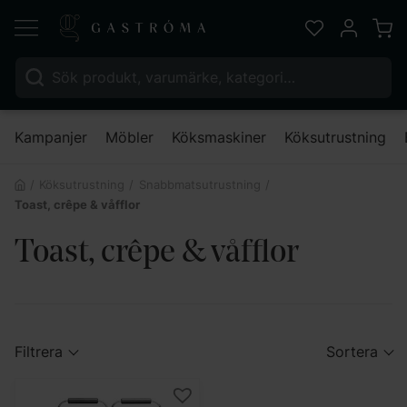
Varu
Favoriter
Mitt kont
Sök efter:
Nä
Kampanjer
Möbler
Köksmaskiner
Köksutrustning
Köksutrustning
Snabbmatsutrustning
Toast, crêpe & våfflor
Toast, crêpe & våfflor
Filtrera
Sortera