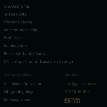
Om Gastróma
Skapa konto
Företagsleasing
Konceptutveckling
Profiltryck
Katalogvaror
Besök vår butik i Borås!
Officiell partner för Dunavox i Sverige
Villkor & policys
Kontakt
Allmänna köpevillkor
info@gastroma.se
Integritetspolicy
010 15 19 600
Servicepartner
Gastróma på Facebook
Gastróma på Instag
Gastróma på Link