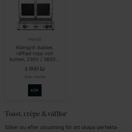
Hendi
Klämgrill dubbel,
räfflad topp och
botten, 230V / 3600W,
570 x 370 x (h) 210mm
4 860
kr
(Exkl. moms)
KÖP
Toast, crêpe & våfflor
Söker du efter utrustning för att skapa perfekta