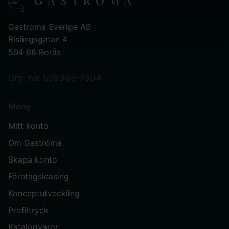
Gastroma Sverige AB
Risängsgatan 4
504 68 Borås
Org. no: 559365-7504
Meny
Mitt konto
Om Gastróma
Skapa konto
Företagsleasing
Konceptutveckling
Profiltryck
Katalogvaror