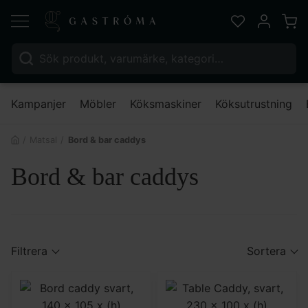
Varu
Favoriter
Mitt kont
Sök efter:
Nä
Kampanjer
Möbler
Köksmaskiner
Köksutrustning
Matsal
Bord & bar caddys
Bord & bar caddys
Filtrera
Sortera