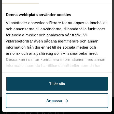
restaurangmiljö. Dessa praktiska verktygshållare
finns i en mängd olika storlekar och utformningar,
Denna webbplats använder cookies
så att du enkelt kan hålla allt från glasögon till
Vi använder enhetsidentifierare för att anpassa innehållet
servetter och flaskor på ett smidigt sätt.
och annonserna till användarna, tillhandahålla funktioner
för sociala medier och analysera vår trafik. Vi
Bord caddys är utformade för att hålla dina
vidarebefordrar även sådana identifierare och annan
bordorganiserade och fria från röriga fläckar eller
information från din enhet till de sociala medier och
spill. Dessa caddys kan innehålla allt från salt- och
annons- och analysföretag som vi samarbetar med.
pepparkar till menyhållare och servetthållare, vilket
Dessa kan i sin tur kombinera informationen med annan
ger en stilren och organiserad look på dina bord.
information som du har tillhandahållit eller som de har
De är idealiska för restauranger, kaféer och andra
samlat in när du har använt deras tjänster.
platser där kunderna behöver en smidig och
Tillåt alla
effektiv bordmiljö.
Anpassa