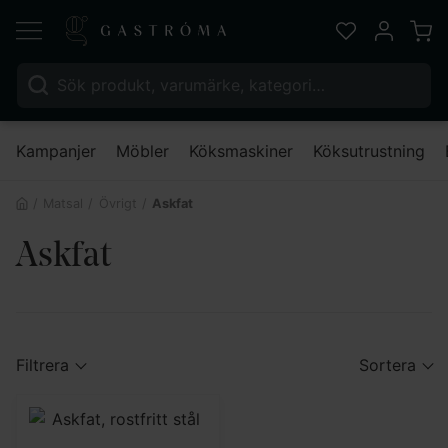
Varu
Favoriter
Mitt kont
Sök efter:
Nä
Kampanjer
Möbler
Köksmaskiner
Köksutrustning
Matsal
Övrigt
Askfat
Askfat
Filtrera
Sortera