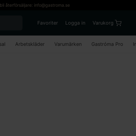
 bli återförsäljare: info@gastroma.se
När automatisk komplettering av resultat är till
Favoriter
Logga in
Varukorg
Varukorg
Favoriter
Mitt konto
sal
Arbetskläder
Varumärken
Gastróma Pro
I