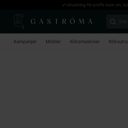
Utrustning för proffs inom vin, k
Sök efter:
Kampanjer
Möbler
Köksmaskiner
Köksutru
Hem
Vattenbehandling
Vattenbehandling
Stäng filter
Stäng filter
Filtrera
Inga produkter hittades som motsvarar ditt val.