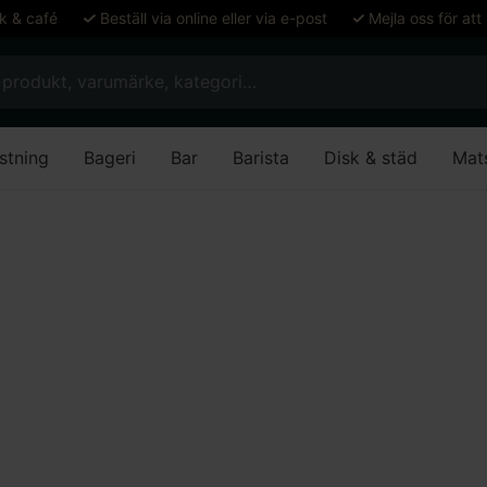
ök & café
Beställ via online eller via e-post
Mejla oss för att
stning
Bageri
Bar
Barista
Disk & städ
Mat