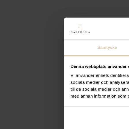
Samtycke
Denna webbplats använder 
Vi använder enhetsidentifierar
sociala medier och analysera 
Gastroma Sverige AB
till de sociala medier och a
Risängsgatan 4
med annan information som du 
504 68 Borås
Org. no: 559365-7504
Meny