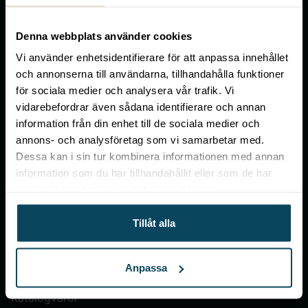
Gastroma Sverige AB
Denna webbplats använder cookies
Risängsgatan 4
Vi använder enhetsidentifierare för att anpassa innehållet
504 68 Borås
och annonserna till användarna, tillhandahålla funktioner
för sociala medier och analysera vår trafik. Vi
Org. no: 559365-7504
vidarebefordrar även sådana identifierare och annan
information från din enhet till de sociala medier och
Meny
annons- och analysföretag som vi samarbetar med.
Dessa kan i sin tur kombinera informationen med annan
Mitt konto
information som du har tillhandahållit eller som de har
Om Gastróma
samlat in när du har använt deras tjänster.
Skapa konto
Tillåt alla
Företagsleasing
Konceptutveckling
Anpassa
Profiltryck
Katalogvaror