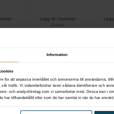
voriter
Lägg till i favoriter
Lägg 
a
Anima
a Bibita
Drinkglas Diva Liquore
Drinkg
l Ø76mm
8cl Ø57mm H72mm
23cl 
m
44
kr
(Exkl. moms)
Information
s)
cookies
e för att anpassa innehållet och annonserna till användarna, tillh
vår trafik. Vi vidarebefordrar även sådana identifierare och anna
nnons- och analysföretag som vi samarbetar med. Dessa kan i sin
har tillhandahållit eller som de har samlat in när du har använt 