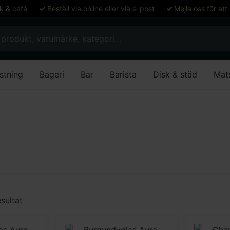
ök & café
Beställ via online eller via e-post
Mejla oss för att
stning
Bageri
Bar
Barista
Disk & städ
Mat
sultat