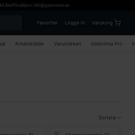
 bli återförsäljare: info@gastroma.se
När automatisk komplettering av resultat är till
Favoriter
Logga in
Varukorg
Varukorg
Favoriter
Mitt konto
sal
Arbetskläder
Varumärken
Gastróma Pro
I
Sortera