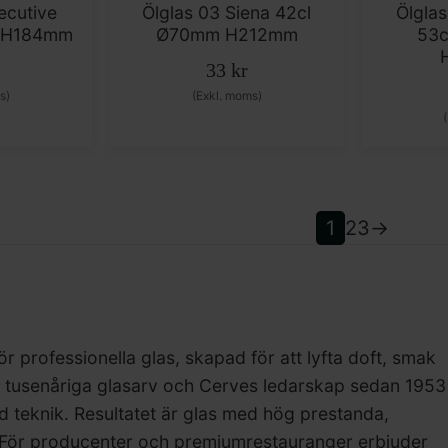
ecutive
Ölglas 03 Siena 42cl
Ölgla
m H184mm
Ø70mm H212mm
53c
33
kr
s)
(Exkl. moms)
1
2
3
→
 professionella glas, skapad för att lyfta doft, smak
ns tusenåriga glasarv och Cerves ledarskap sedan 1953
teknik. Resultatet är glas med hög prestanda,
 För producenter och premiumrestauranger erbjuder