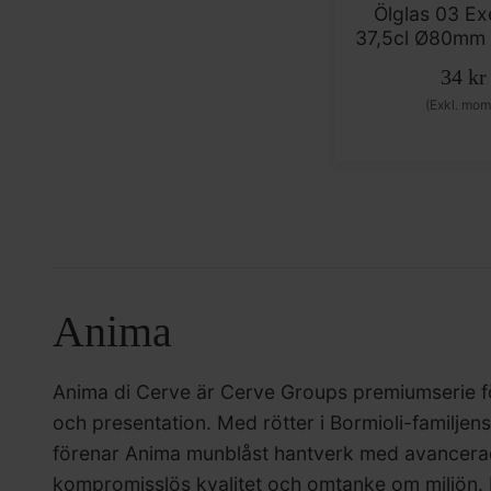
Ölglas 03 Ex
37,5cl Ø80m
34
kr
(Exkl. mom
Anima
Anima di Cerve är Cerve Groups premiumserie för
och presentation. Med rötter i Bormioli-familje
förenar Anima munblåst hantverk med avancerad 
kompromisslös kvalitet och omtanke om miljön.