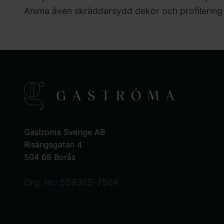
Anima även skräddarsydd dekor och profilering 
Gastroma Sverige AB
Risängsgatan 4
504 68 Borås
Org. no: 559365-7504