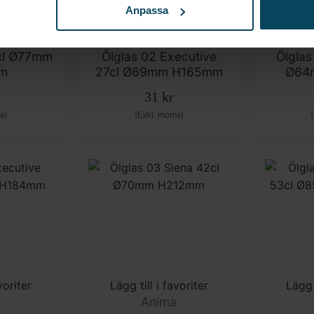
Anpassa
voriter
Lägg till i favoriter
Lägg 
a
Anima
5cl Ø77mm
Ölglas 02 Executive
Ölglas
m
27cl Ø69mm H165mm
Ø64
31
kr
s)
(Exkl. moms)
voriter
Lägg till i favoriter
Lägg 
a
Anima