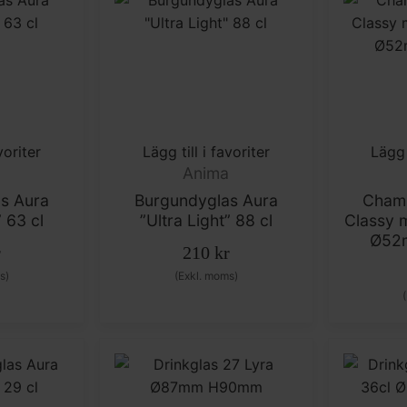
voriter
Lägg till i favoriter
Lägg 
a
Anima
s Aura
Burgundyglas Aura
Cham
” 63 cl
”Ultra Light” 88 cl
Classy 
Ø52
r
210
kr
s)
(Exkl. moms)