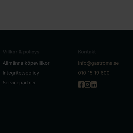
Villkor & policys
Kontakt
Allmänna köpevillkor
info@gastroma.se
Integritetspolicy
010 15 19 600
Servicepartner
Gastróma på Facebook
Gastróma på Instagr
Gastróma på Linke