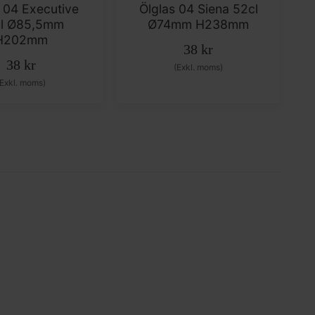
s 04 Executive
Ölglas 04 Siena 52cl
l Ø85,5mm
Ø74mm H238mm
H202mm
38
kr
38
kr
(Exkl. moms)
(Exkl. moms)