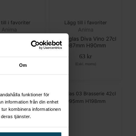
till i favoriter
Lägg till i favoriter
Anima
Anima
las Diva Small
Drinkglas Diva Vino 27cl
Ø80mm H84mm
Ø87mm H90mm
56
kr
63
kr
(Exkl. moms)
(Exkl. moms)
Om
andahålla funktioner för
n information från din enhet
 tur kombinera informationen
deras tjänster.