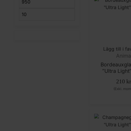
Min pris
Max pris
Lägg till i fa
Anim
Bordeauxgla
”Ultra Light
210
k
(Exkl. mom