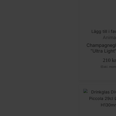
Lägg till i fa
Anim
Champagnegl
”Ultra Light
210
k
(Exkl. mom