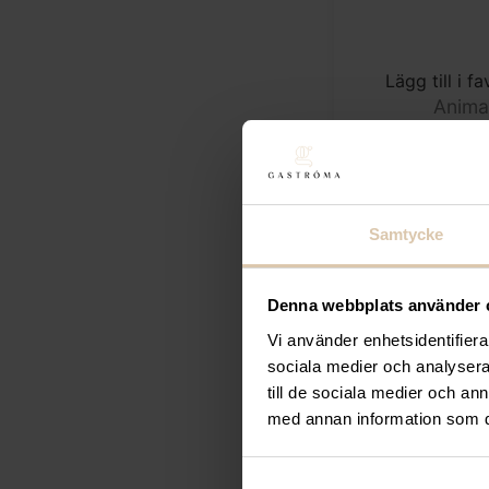
Lägg till i fa
Anim
Drinkglas Div
Piccola 29c
H130m
69
kr
Samtycke
(Exkl. mom
Denna webbplats använder 
Vi använder enhetsidentifierar
sociala medier och analysera 
till de sociala medier och a
med annan information som du 