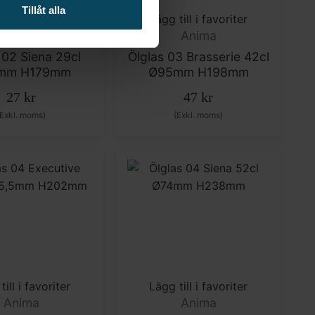
Tillåt alla
till i favoriter
Lägg till i favoriter
Anima
Anima
 02 Siena 29cl
Ölglas 03 Brasserie 42cl
mm H179mm
Ø95mm H198mm
27
kr
47
kr
(Exkl. moms)
(Exkl. moms)
till i favoriter
Lägg till i favoriter
Anima
Anima