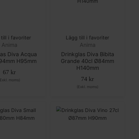
till i favoriter
Lägg till i favoriter
Anima
Anima
las Diva Acqua
Drinkglas Diva Bibita
Ø94mm H95mm
Grande 40cl Ø84mm
H140mm
67
kr
74
kr
(Exkl. moms)
(Exkl. moms)