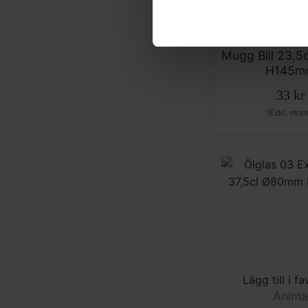
Lägg till i fa
Anim
Mugg Bill 23,
H145m
33
kr
(Exkl. mom
Lägg till i fa
Anim