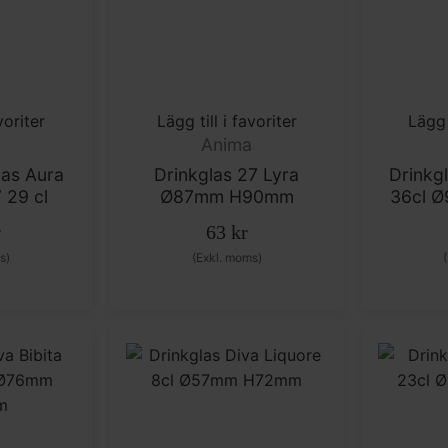
voriter
Lägg till i favoriter
Lägg 
a
Anima
as Aura
Drinkglas 27 Lyra
Drinkg
” 29 cl
Ø87mm H90mm
36cl 
r
63
kr
s)
(Exkl. moms)