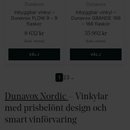
Dunavox
Dunavox
Inbyggbar vinkyl –
Inbyggbar vinkyl –
Dunavox FLOW 9 – 9
Dunavox GRANDE 166
flaskor
– 166 flaskor
8 632
kr
35 992
kr
(Exkl. moms)
(Exkl. moms)
VÄLJ
VÄLJ
1
2
3
→
Dunavox Nordic
–
Vinkylar
med
prisbelönt
design
och
smart
vinförvaring