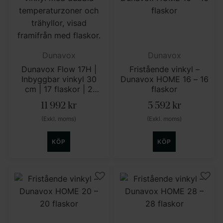
Dunavox
Dunavox
Dunavox Flow 17H |
Fristående vinkyl –
Inbyggbar vinkyl 30
Dunavox HOME 16 – 16
cm | 17 flaskor | 2
flaskor
zoner | Dolt handtag
11 992
kr
5 592
kr
(Exkl. moms)
(Exkl. moms)
KÖP
KÖP