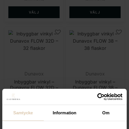
VÄLJ
VÄLJ
Dunavox
Dunavox
Inbyggbar vinkyl –
Inbyggbar vinkyl –
Dunavox FLOW 32D –
Dunavox FLOW 38 –
32 flaskor
38 flaskor
14 392
kr
19 992
kr
(Exkl. moms)
(Exkl. moms)
Samtycke
Information
Om
VÄLJ
VÄLJ