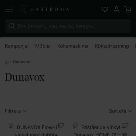
Varu
Favoriter
Mitt kont
Sök efter:
Nä
Kampanjer
Möbler
Köksmaskiner
Köksutrustning
Dunavox
Dunavox
Filtrera
Sortera