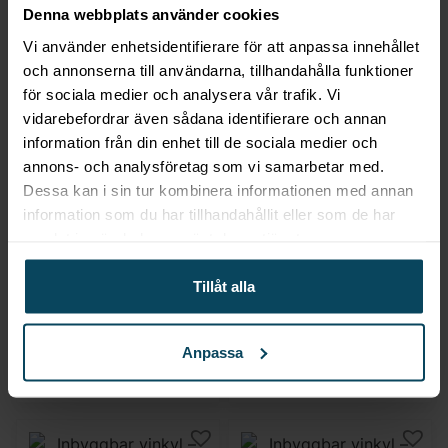
Denna webbplats använder cookies
Vi använder enhetsidentifierare för att anpassa innehållet
och annonserna till användarna, tillhandahålla funktioner
för sociala medier och analysera vår trafik. Vi
vidarebefordrar även sådana identifierare och annan
information från din enhet till de sociala medier och
annons- och analysföretag som vi samarbetar med.
Dessa kan i sin tur kombinera informationen med annan
Dunavox
Dunavox
information som du har tillhandahållit eller som de har
Inbyggbar vinkyl –
Inbyggbar vinkyl –
samlat in när du har använt deras tjänster.
Dunavox FLOW 38.TO
Dunavox FLOW 39 –
– 38 flaskor
39 flaskor
Tillåt alla
31 000
kr
19 992
kr
(Exkl. moms)
(Exkl. moms)
Anpassa
KÖP
VÄLJ