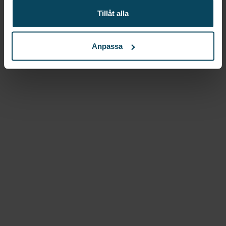
moderna influenser och skapar möbler som inte
Tillåt alla
bara ser bra ut, utan även fungerar utmärkt för
dagligt bruk. Deras sortiment passar perfekt för
Anpassa
restauranger, hotell och andra miljöer där både stil
och slitstyrka är avgörande.
Utforska FAMEGs kollektion hos oss på Gastróma
och upplev möbler som kombinerar tidlös design,
högkvalitativt hantverk och modern funktionalitet.
För att se hela FAMEGs utbud, se
katalogen här
.
Om du önskar beställa ett större antal möbler hör
gärna av dig till oss.
Gastroma Sverige AB