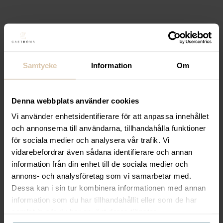
FAMEG
FAMEG är ett anrikt möbelföretag med över 140 år
av skickligt hantverk och innovativ design.
Samtycke
Information
Om
Företaget har gjort sig känt för att bemästra
böjträtekniken, en banbrytande metod som
skapade tidlösa möbelklassiker som den ikoniska
Denna webbplats använder cookies
No.14-stolen, även kallad ”Thonet”. Varje möbel
Vi använder enhetsidentifierare för att anpassa innehållet
från FAMEG är en kombination av traditionellt
och annonserna till användarna, tillhandahålla funktioner
hantverk och modern teknik, vilket resulterar i
för sociala medier och analysera vår trafik. Vi
produkter som är både hållbara och estetiskt
vidarebefordrar även sådana identifierare och annan
tilltalande.
information från din enhet till de sociala medier och
annons- och analysföretag som vi samarbetar med.
Möblerna från FAMEG är populära i såväl privata
Dessa kan i sin tur kombinera informationen med annan
hem som offentliga miljöer, tack vare deras
information som du har tillhandahållit eller som de har
elegans, komfort och robusthet. Företaget är
samlat in när du har använt deras tjänster.
specialiserat på att förena klassisk design med