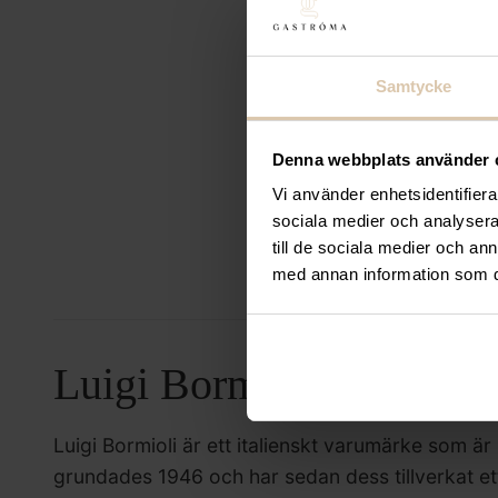
Samtycke
Luigi Borm
Denna webbplats använder 
Luigi Bormioli 
2, glas, Ø 5.2 
Vi använder enhetsidentifierar
10 cl
sociala medier och analysera 
till de sociala medier och a
Det
146
183,20
kr
med annan information som du 
(Exkl. mom
Luigi Bormioli
Luigi Bormioli är ett italienskt varumärke som är 
grundades 1946 och har sedan dess tillverkat ett