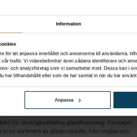
Information
ioli
cookies
Elixir No.
x 14,7 cm,
e för att anpassa innehållet och annonserna till användarna, tillh
vår trafik. Vi vidarebefordrar även sådana identifierare och anna
nnons- och analysföretag som vi samarbetar med. Dessa kan i sin
 ursprungliga priset var: 183,20 kr.
,56
kr
Det nuvarande priset är: 146,56 kr.
har tillhandahållit eller som de har samlat in när du har använt 
s)
Anpassa
känt för sin högkvalitativa glastillverkning. Företaget
 brett sortiment av glasprodukter, från vinglas och