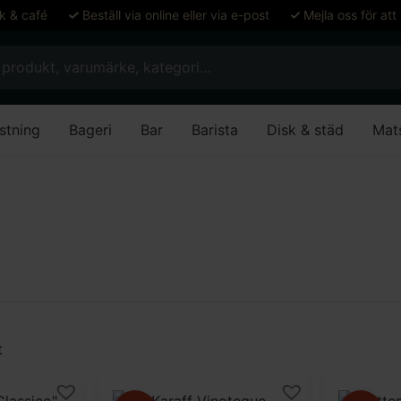
ök & café
Beställ via online eller via e-post
Mejla oss för att
stning
Bageri
Bar
Barista
Disk & städ
Mat
t