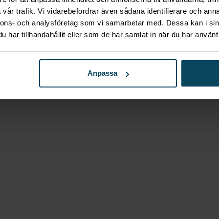
Laminat svart 60×60
vår trafik. Vi vidarebefordrar även sådana identifierare och anna
nnons- och analysföretag som vi samarbetar med. Dessa kan i sin
har tillhandahållit eller som de har samlat in när du har använt 
Anpassa
Laminat svart 60×68
Laminat svart 68×68