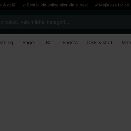
ök & café
Beställ via online eller via e-post
Mejla oss för att
stning
Bageri
Bar
Barista
Disk & städ
Mat