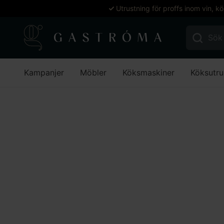
Utrustning för proffs inom vin, k
Sök efter:
Kampanjer
Möbler
Köksmaskiner
Köksutru
Hem
Realisera
Realisera
Stäng filter
Färg
Grön