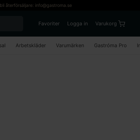
 bli återförsäljare: info@gastroma.se
När automatisk komplettering av resultat är till
Favoriter
Logga in
Varukorg
Varukorg
Favoriter
Mitt konto
sal
Arbetskläder
Varumärken
Gastróma Pro
I