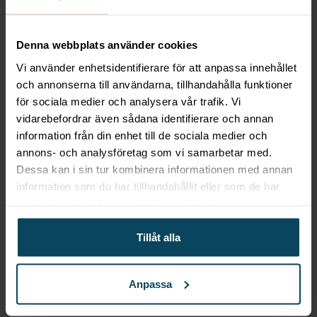
återigen fylldes av liv med öppningen av Ölbaren,
markerade det kulmen på ett spännande
Denna webbplats använder cookies
samarbete mellan vår expertis och en passion för
förstklassig öl.
Vi använder enhetsidentifierare för att anpassa innehållet
och annonserna till användarna, tillhandahålla funktioner
Case Study: Ölbaren i Borås – Ett produktivt
för sociala medier och analysera vår trafik. Vi
samarbete
vidarebefordrar även sådana identifierare och annan
Case Study: MACCA – Ett Framgångsrikt
information från din enhet till de sociala medier och
Samarbete
annons- och analysföretag som vi samarbetar med.
Dessa kan i sin tur kombinera informationen med annan
När Amir, grundaren av MACCA, bestämde sig för
information som du har tillhandahållit eller som de har
att öppna en italiensk deli i Borås, var han fast
samlat in när du har använt deras tjänster.
besluten att skapa en plats som speglar hans
passion för genuina smaker och autentisk italiensk
Tillåt alla
matkultur. För att förverkliga denna vision behövde
han mer än bara en affärsidé – han behövde en
Anpassa
partner som förstod vikten av detaljer, design och
rätt utrustning. Det var här Gastróma kom in i