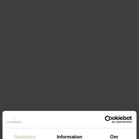
lösningar har bidragit till att förverkliga denna
vision och skapa en unik gästupplevelse.
Case Study: Stage Social Club
Case Study: Noosh Dining – Att
förverkliga en dröm
Noosh Dining har snabbt blivit en av Borås mest
eftertraktade restauranger, berömd för sin stiliga
inredning och utsökta sydamerikanska mat. Vi är
stolta över att ha haft äran att stödja dem under
resans gång, där vår expertis inom
restaurangkonsultation och projektering har
bidragit till att förverkliga deras vision.
Case Study: Noosh Dining – Att förverkliga en dröm
Case Study: Ölbaren i Borås – Ett
produktivt samarbete
När den anrika lokalen vid Stora Torget i Borås
Samtycke
Information
Om