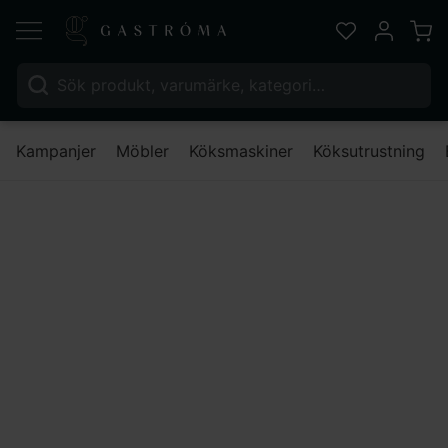
Varu
Favoriter
Mitt kont
Sök efter:
Nä
Kampanjer
Möbler
Köksmaskiner
Köksutrustning
Allmänna köpevillkor