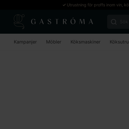
Utrustning för proffs inom vin, k
Sök efter:
Kampanjer
Möbler
Köksmaskiner
Köksutru
Hem
Arbetskläder, skor & textil
Kök
Kockskor
Kockskor
Stäng filter
Stäng filter
Filtrera
Inga produkter hittades som motsvarar ditt val.