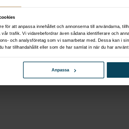
als välbefinnande och prestation, och rätt utrustning sp
cookies
kockar har den komfort och stöd de behöver för att göra 
ativa utbud.
e för att anpassa innehållet och annonserna till användarna, tillh
vår trafik. Vi vidarebefordrar även sådana identifierare och anna
nnons- och analysföretag som vi samarbetar med. Dessa kan i sin
har tillhandahållit eller som de har samlat in när du har använt 
Anpassa