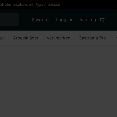
 bli återförsäljare: info@gastroma.se
När automatisk komplettering av resultat är till
Favoriter
Logga in
Varukorg
Varukorg
Favoriter
Mitt konto
sal
Arbetskläder
Varumärken
Gastróma Pro
I