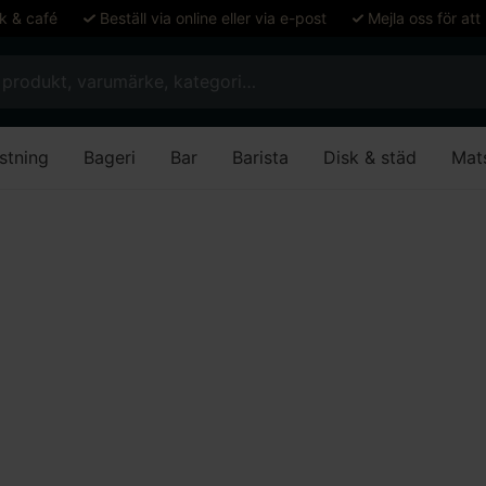
ök & café
Beställ via online eller via e-post
Mejla oss för att
stning
Bageri
Bar
Barista
Disk & städ
Mat