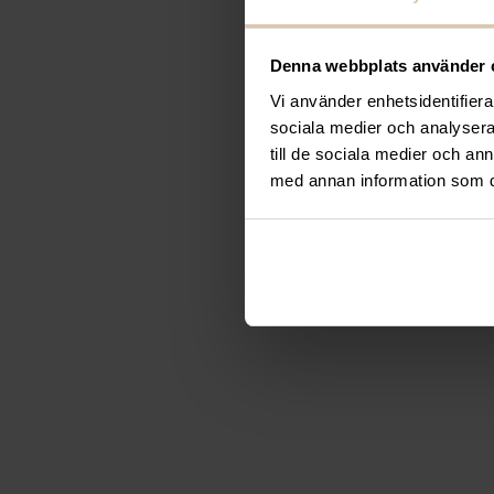
Som krögare är det viktigt att tänka på din person
Denna webbplats använder 
kockskor är ett enkelt sätt att se till att dina 
efter kockskor, tänk på Sika och deras högkvalit
Vi använder enhetsidentifierar
sociala medier och analysera 
till de sociala medier och a
med annan information som du 
Gastroma Sverige AB
Risängsgatan 4