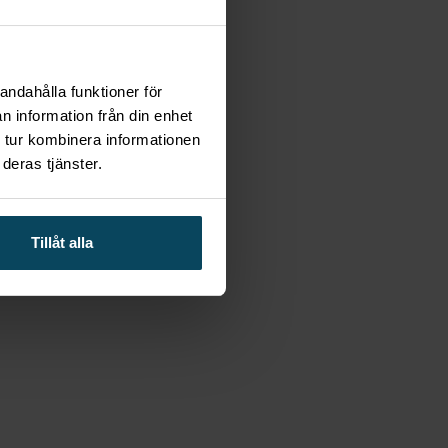
elar en stor roll i detta. Att välja Sika-
sitt jobb på bästa sätt. Så nästa gång du letar
andahålla funktioner för
n information från din enhet
 tur kombinera informationen
deras tjänster.
Tillåt alla