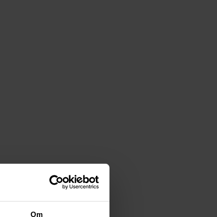
 kock spenderar du stora delar av dagen stående,
ckskor, och det är där Sika kommer in i bilden.
kockskor är utformade för att ge optimal
erial, är Sika-kockskor det perfekta valet för
äkerhet. De har en stötdämpande sula som
på hala köksgolv. Skorna är också vattentäta och
ativ. Det finns också olika modeller som passar
arna eller en lägre modell för enklare
Om