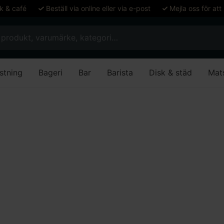
ök & café
Beställ via online eller via e-post
Mejla oss för att
stning
Bageri
Bar
Barista
Disk & städ
Mat
pe & våfflor
Crêpemaskiner