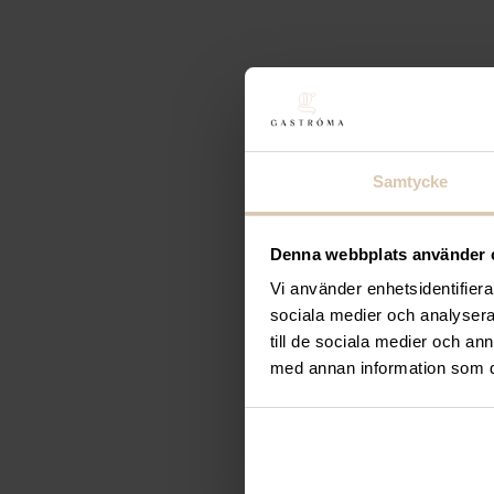
Samtycke
Denna webbplats använder 
Vi använder enhetsidentifierar
sociala medier och analysera 
Gastroma Sverige AB
till de sociala medier och a
Risängsgatan 4
med annan information som du 
504 68 Borås
Org. no: 559365-7504
Meny