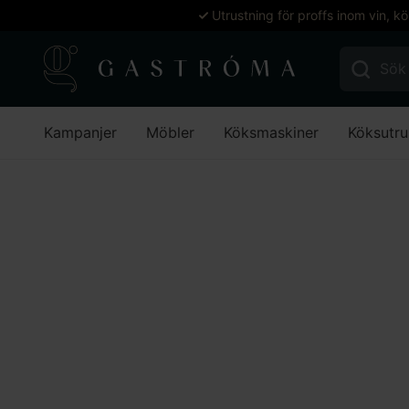
Utrustning för proffs inom vin, k
Sök efter:
Kampanjer
Möbler
Köksmaskiner
Köksutru
Hem
Köksutrustning
Snabbmatsutrustning
Toast, crê
Crêpemaskiner
Stäng filter
Stäng filter
Filtrera
Inga produkter hittades som motsvarar ditt val.