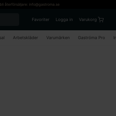
 bli återförsäljare: info@gastroma.se
När automatisk komplettering av resultat är till
Favoriter
Logga in
Varukorg
Varukorg
Favoriter
Mitt konto
sal
Arbetskläder
Varumärken
Gastróma Pro
I