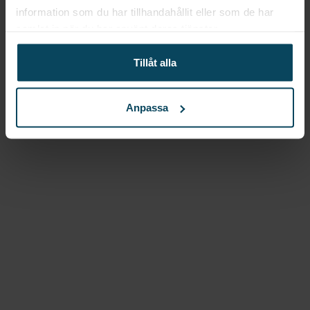
information som du har tillhandahållit eller som de har
samlat in när du har använt deras tjänster.
Tillåt alla
Gastroma Sverige AB
Risängsgatan 4
Anpassa
504 68 Borås
Org. no: 559365-7504
Meny
Mitt konto
Om Gastróma
Skapa konto
Företagsleasing
Konceptutveckling
Profiltryck
Katalogvaror
Besök vår butik i Borås!