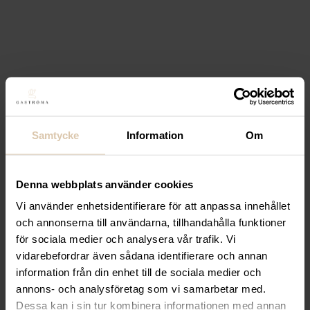
Max pris
Filtrera
Stäng filter
Endast ett sökresultat
Filtrera
Samtycke
Information
Om
Sortera
Denna webbplats använder cookies
Lägg till i favoriter
Vi använder enhetsidentifierare för att anpassa innehållet
Lägg till i favoriter
och annonserna till användarna, tillhandahålla funktioner
Hendi
Klämmor till duk, 50
för sociala medier och analysera vår trafik. Vi
vidarebefordrar även sådana identifierare och annan
x 10 x (h) 40mm, 4-pack
information från din enhet till de sociala medier och
39,20
kr
(Exkl. moms)
annons- och analysföretag som vi samarbetar med.
Köp
Dessa kan i sin tur kombinera informationen med annan