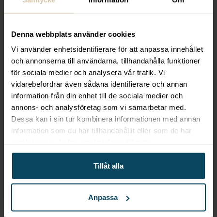
Filtrera
Inga produkter hittades som motsvarar ditt val.
Denna webbplats använder cookies
Vi använder enhetsidentifierare för att anpassa innehållet
och annonserna till användarna, tillhandahålla funktioner
för sociala medier och analysera vår trafik. Vi
vidarebefordrar även sådana identifierare och annan
Gastroma Sverige AB
information från din enhet till de sociala medier och
Risängsgatan 4
annons- och analysföretag som vi samarbetar med.
504 68 Borås
Dessa kan i sin tur kombinera informationen med annan
Org. no: 559365-7504
information som du har tillhandahållit eller som de har
Meny
samlat in när du har använt deras tjänster.
Mitt konto
Tillåt alla
Om Gastróma
Skapa konto
Företagsleasing
Anpassa
Konceptutveckling