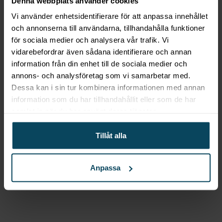
Denna webbplats använder cookies
mixerskålar för att klara av stora mängder deg eller
Vi använder enhetsidentifierare för att anpassa innehållet
smet på en gång. Oavsett om du är en
och annonserna till användarna, tillhandahålla funktioner
professionell kock eller en hemmakock som vill ta
för sociala medier och analysera vår trafik. Vi
dina rätter till nästa nivå, har vi rätt köksassistent
vidarebefordrar även sådana identifierare och annan
för dig.
information från din enhet till de sociala medier och
annons- och analysföretag som vi samarbetar med.
Med vår högkvalitativa köksutrustning, inklusive
Dessa kan i sin tur kombinera informationen med annan
våra köksassistenter, kan du vara säker på att du
information som du har tillhandahållit eller som de har
alltid får det bästa inom restaurangbranschen. Vi
samlat in när du har använt deras tjänster.
erbjuder också konkurrenskraftiga priser och snabb
Tillåt alla
leverans för att du ska kunna komma igång med
ditt köksprojekt så snabbt som möjligt. Så varför
vänta? Utforska vårt sortiment av köksassistenter
Anpassa
och ta ditt kök till nästa nivå idag!