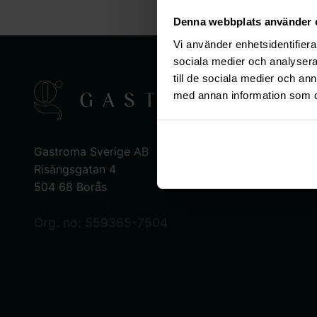
Denna webbplats använder 
Vi använder enhetsidentifierar
sociala medier och analysera 
till de sociala medier och a
med annan information som du 
Gastroma Sverige AB
Risängsgatan 4
504 68 Borås
Org. no: 559365-7504