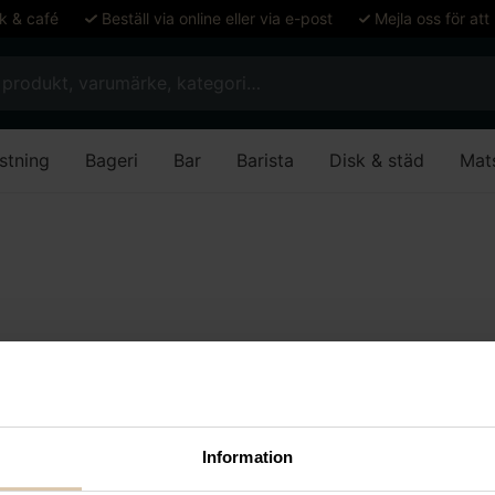
ök & café
Beställ via online eller via e-post
Mejla oss för att
stning
Bageri
Bar
Barista
Disk & städ
Mat
ades som motsvarar ditt val.
Information