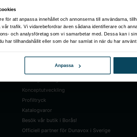
cookies
e för att anpassa innehållet och annonserna till användarna, tillh
vår trafik. Vi vidarebefordrar även sådana identifierare och anna
nnons- och analysföretag som vi samarbetar med. Dessa kan i sin
Meny
har tillhandahållit eller som de har samlat in när du har använt 
Mitt konto
Om Gastróma
Anpassa
Skapa konto
Företagsleasing
Konceptutveckling
Profiltryck
Katalogvaror
Besök vår butik i Borås!
Officiell partner för Dunavox i Sverige