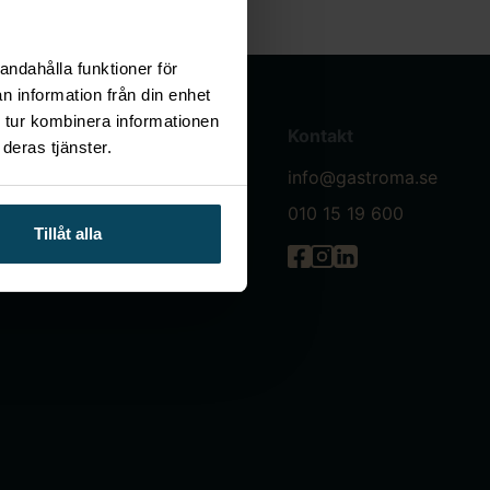
andahålla funktioner för
n information från din enhet
 tur kombinera informationen
Villkor & policys
Kontakt
deras tjänster.
Allmänna köpevillkor
info@gastroma.se
Integritetspolicy
010 15 19 600
Tillåt alla
Servicepartner
Gastróma på Facebook
Gastróma på Instagr
Gastróma på Linke